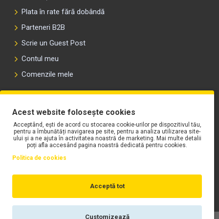
Plata în rate fără dobândă
Parteneri B2B
Scrie un Guest Post
Contul meu
Comenzile mele
PLAYLIST-UL WORK MOTORS PE SPOTIFY
Acest website folosește cookies
Acceptând, ești de acord cu stocarea cookie-urilor pe dispozitivul tău,
pentru a îmbunătăți navigarea pe site, pentru a analiza utilizarea site-
ului și a ne ajuta în activitatea noastră de marketing. Mai multe detalii
poți afla accesând pagina noastră dedicată pentru cookies.
Politica de cookies
Acceptă tot
Customizează