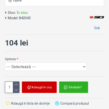
Ingrijire:
Opinii
Spalare recomandata la 30–40°C
Stoc:
În stoc
Model:
842043
Sidi
104 lei
Optiune
Adaugă în coș
Întrebări?
Adaugă în lista de dorințe
Compară produsul