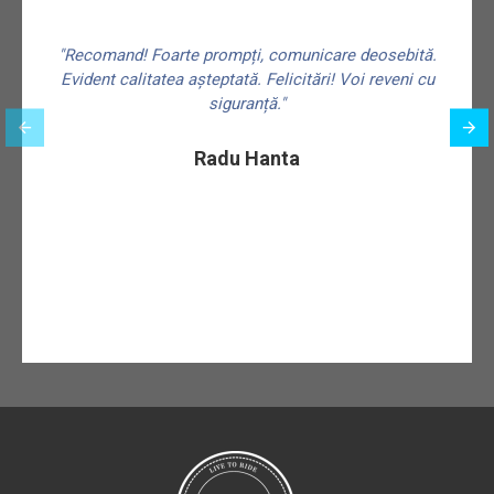
"Recomand! Foarte prompți, comunicare deosebită.
Evident calitatea așteptată. Felicitări! Voi reveni cu
siguranță."
f
Radu Hanta