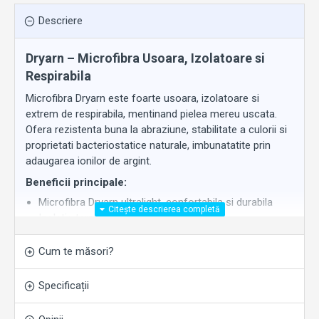
Descriere
Dryarn – Microfibra Usoara, Izolatoare si
Respirabila
Microfibra Dryarn este foarte usoara, izolatoare si
extrem de respirabila, mentinand pielea mereu uscata.
Ofera rezistenta buna la abraziune, stabilitate a culorii si
proprietati bacteriostatice naturale, imbunatatite prin
adaugarea ionilor de argint.
Beneficii principale:
Microfibra Dryarn ultralight, confortabila si durabila
Izolatie termica si respirabilitate ridicata
Piele mereu uscata datorita gestionarii eficiente a
umiditatii
Cum te măsori?
Rezistenta buna la abraziune
Culori stabile in timp
Specificații
Efect bacteriostatic natural, amplificat cu ioni de argint