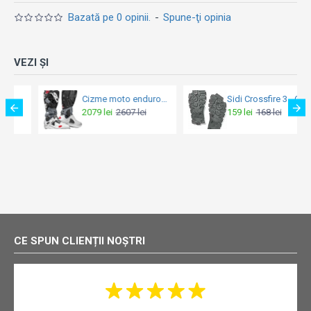
Bazată pe 0 opinii.
-
Spune-ţi opinia
VEZI ȘI
Cizme moto enduro - Sidi Crossfire 3 SRS White-Grey-Black
Sidi Crossfire 3 - Click SRS ENDURO talpă negru 44-45 (284)
2079 lei
2607 lei
159 lei
168 lei
CE SPUN CLIENȚII NOȘTRI