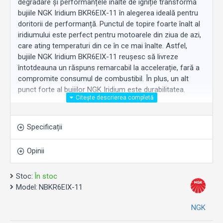
degradare și performanțele înalte de igniție transformă
bujiile NGK Iridium BKR6EIX-11 în alegerea ideală pentru
doritorii de performanță. Punctul de topire foarte înalt al
iridiumului este perfect pentru motoarele din ziua de azi,
care ating temperaturi din ce în ce mai înalte. Astfel,
bujiile NGK Iridium BKR6EIX-11 reușesc să livreze
întotdeauna un răspuns remarcabil la accelerație, fară a
compromite consumul de combustibil. În plus, un alt
punct forte al bujiilor NGK Iridium este durabilitatea.
Dacă ar fi să comprimăm bujiile NGK Iridium BKR6EIX-11
Specificații
într-o enumerație de avantaje, acestea ar fi:
Vârful din iridium, ce asigură durabilitatea bujiei și o
Opinii
scânteie consistentă și stabilă;
Bujia placată trivalent, pentru o protecție
Stoc:
În stoc
superioară împotriva coroziunii;
Model:
NBKR6EIX-11
Răspunsul remarcabil la accelerație;
Durabilitatea.
NGK