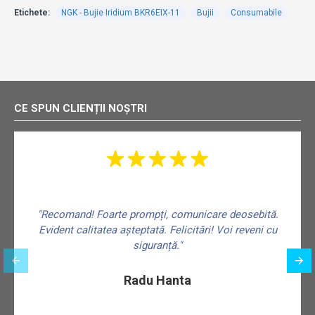
Etichete:
NGK - Bujie Iridium BKR6EIX-11
Bujii
Consumabile
CE SPUN CLIENȚII NOȘTRI
"Recomand! Foarte prompți, comunicare deosebită.
Evident calitatea așteptată. Felicitări! Voi reveni cu
siguranță."
f
Radu Hanta