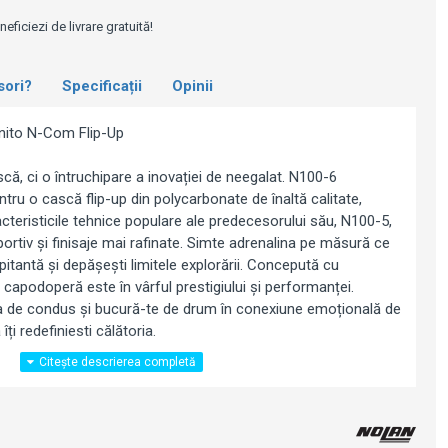
e
ficiezi de livrare gratuită!
sori?
Specificații
Opinii
nito N-Com Flip-Up
ă, ci o întruchipare a inovației de neegalat. N100-6
tru o cască flip-up din polycarbonate de înaltă calitate,
cteristicile tehnice populare ale predecesorului său, N100-5,
portiv și finisaje mai rafinate. Simte adrenalina pe măsură ce
pitantă și depășești limitele explorării. Concepută cu
 capodoperă este în vârful prestigiului și performanței.
a de condus și bucură-te de drum în conexiune emoțională de
ți redefiniesti călătoria.
ră ventilație optimă
ecției bărbiei cu acțiune dublă
 anti-zgârietură