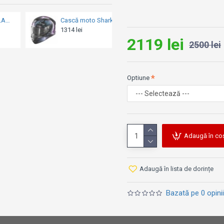
Interior "Top Clima Comfort
Vizieră cu sistem de eliber
Cască moto Shark Skwal 2.2 Venger - Black/Blue/Purple
Cască moto Shark D-Skwal 2 Daven - Anthracite/Black/Silver
Vizieră solară VPS, rezisten
1314 lei
1214 lei
2119 lei
Captuseală cu structură de p
2500 lei
Rotire protecție bărbie cu tr
Stifturi reglabile pentru Pin
Perne laterale detașabile, 
Optiune
Curele pentru bărbie integra
Funda de barbie
Potrivită pentru purtătorii d
Pregătită pentru sistemele
Pregătită pentru ESS III (S
Adaugă în co
Specificații:
Adaugă în lista de dorințe
Omologare: P / J
Material: Polycarbonate Le
Bazată pe 0 opinii
Greutate: 1.650 g +/- 50 g
Închidere: Microlock² închi
Certificare: ECE 22.06