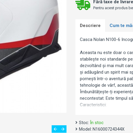
Fără taxe de livrar
Pentru acest produs bene
Descriere
Cum te mă
Casca Nolan N100-6 Incog
Aceasta nu este doar o casc
stabilește noi standarde pen
dezvoltând și mai mult cara
și adăugând un spirit mai s
pornești într-o aventură pal
tehnologie de vârf, această
Îmbunătățește-ți experienț
necontestat. Este timpul să î
Caracteristici:
Tehnologia AirBooster asigu
Stoc:
În stoc
Sistem de deschidere a prot
Model:
N16000724344X
Vizieră ultra-largă, cu strat