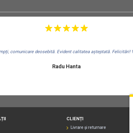
Compatibilitate:
N-Com M951 R Series
N-Com B902L R Series
N-Com B902 R Series
N-Com B602 R Series
N-Com B101 R Series
ți, comunicare deosebită. Evident calitatea așteptată. Felicitări! V
ESS III
Radu Hanta
Mărimi:
Mărime cască / circumferin
2XS - 54 cm
XS - 55 cm
S - 56 cm
M - 58 cm
ȚII
CLIENȚI
L - 60 cm
XL - 62 cm
Livrare și returnare
2XL - 64 cm