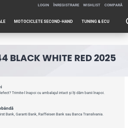
LOGIN
ÎNREGISTRARE
WISHLIST
COMPARĂ
ALE
MOTOCICLETE SECOND-HAND
TUNING & ECU
4 BLACK WHITE RED 2025
ei
efect? Trimite-l înapoi cu ambalajul intact și îți dăm banii înapoi.
dobândă
irst Bank, Garanti Bank, Raiffeisen Bank sau Banca Transilvania.