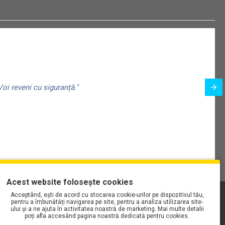
oi reveni cu siguranță."
ța capului:
Acest website folosește cookies
Acceptând, ești de acord cu stocarea cookie-urilor pe dispozitivul tău,
PLAYLIST-UL WORK MOTORS PE SPOTIFY
pentru a îmbunătăți navigarea pe site, pentru a analiza utilizarea site-
ului și a ne ajuta în activitatea noastră de marketing. Mai multe detalii
poți afla accesând pagina noastră dedicată pentru cookies.