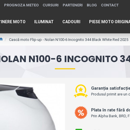
PROGNOZA METEO
CURSURI
PARTENERI
BLOG
CONTACT
ȚINERE MOTO
ILUMINAT
CADOURI
PIESE MOTO ORIGIN
Cască moto Flip-up - Nolan N100-6 Incognito 344 Black White Red 2025
NOLAN N100-6 INCOGNITO 34
Garanția satisfacți
Produsul primit are un d
Plata în rate fără 
Prin Alpha Bank, BRD, F