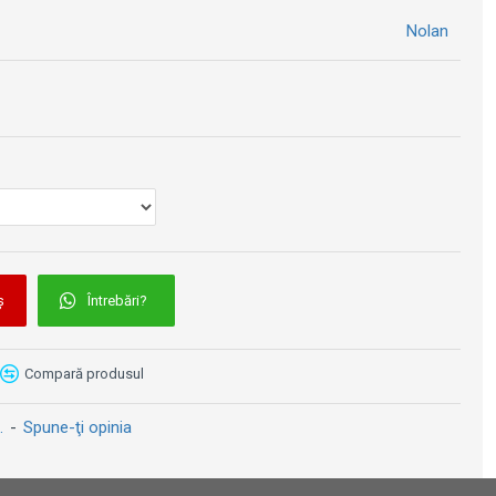
" cu material eco-friendly
Nolan
are rapidă
Vizieră Iridium Red - Shark - D-SKWAL 3 / RIDILL 2 / SKWAL i3
NOLAN / GREX / X-LITE - Vizieră CLEAR - N86/85
tă la zgârieturi, cu protector UV-400 și strat anti-aburire
299 lei
249 lei
lasă și LPC - Controlul poziționării captuselii
aiectorie eliptică
lock
modelate 3D, pentru confort îmbunătățit
te în pernele laterale
e ochelari
 de comunicare N-Com (nu sunt incluse)
emnalizare Stop de Urgență)
ș
Întrebări?
Compară produsul
xan™
.
-
Spune-ţi opinia
 (mărimea M)
dere micrometrică cu ratchet