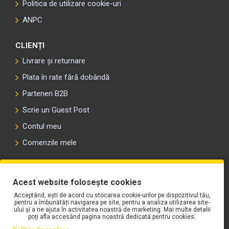
Politica de utilizare cookie-uri
ANPC
CLIENȚI
Livrare și returnare
Plata în rate fără dobândă
Parteneri B2B
Scrie un Guest Post
Contul meu
Comenzile mele
PLAYLIST-UL WORK MOTORS PE SPOTIFY
Acest website folosește cookies
Acceptând, ești de acord cu stocarea cookie-urilor pe dispozitivul tău,
pentru a îmbunătăți navigarea pe site, pentru a analiza utilizarea site-
ului și a ne ajuta în activitatea noastră de marketing. Mai multe detalii
poți afla accesând pagina noastră dedicată pentru cookies.