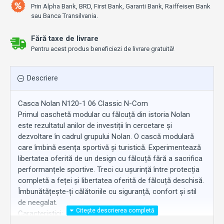
Prin Alpha Bank, BRD, First Bank, Garanti Bank, Raiffeisen Bank
sau Banca Transilvania.
Fără taxe de livrare
Pentru acest produs beneficiezi de livrare gratuită!
Descriere
Casca Nolan N120-1 06 Classic N-Com
Primul caschetă modular cu fălcuță din istoria Nolan
este rezultatul anilor de investiții în cercetare și
dezvoltare în cadrul grupului Nolan. O cască modulară
care îmbină esența sportivă și turistică. Experimentează
libertatea oferită de un design cu fălcuță fără a sacrifica
performanțele sportive. Treci cu ușurință între protecția
completă a feței și libertatea oferită de fălcuță deschisă.
Îmbunătățește-ți călătoriile cu siguranță, confort și stil
de neegalat.
Caracteristici: