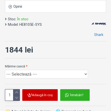
Opinii
CALITATE OPTICĂ EXCEPȚIONALĂ:
SPARTAN RS este echipat cu vizieră de înaltă
Stoc:
În stoc
performanță VZ 300, care și-a dovedit deja valoarea pe
Model:
HE8105E-SYS
Spartan GT. Proiectat în clasa optică 1 cu grosimi
variabile, aceasta evita astfel distorsiunile vizuale,
Shark
indiferent de unghiul de vizualizare. Casca încorporează
și un Pinlock 120 Max Vision®, cel mai eficient sistem
1844 lei
anti-aburire de pe piață. Parasolarul intern, care este
tratat UV380, oferă o ergonomie optimizată cu un
sistem care permite o poziționare precisă.
Mărime cască
UN PROFIL AERODINAMIC:
Profilul SPARTAN RS a fost proiectat și proiectat pentru
a limita rezistența aerodinamică, pentru a minimiza
zgomotul exterior la viteze medii și mari.
Adaugă în coș
Întrebări?