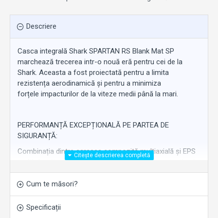
Descriere
Casca integrală Shark SPARTAN RS Blank Mat SP
marchează trecerea intr-o nouă eră pentru cei de la
Shark. Aceasta a fost proiectată pentru a limita
rezistența aerodinamică și pentru a minimiza
forțele impacturilor de la viteze medii până la mari.
PERFORMANȚĂ EXCEPȚIONALĂ PE PARTEA DE
SIGURANȚĂ:
Combinația dintre carcasa compozită multiaxială și EPS
mulți-densitate asigură cel mai înalt nivel de protecție și
depășește acest nou standard. Viziera ultrarezistentă
oferă un nivel suplimentar de securitate căștii, datorită
Cum te măsori?
sistemului său de blocare cu „patru puncte de ancorare”,
inspirat direct de Race-R Pro GP.
Specificații