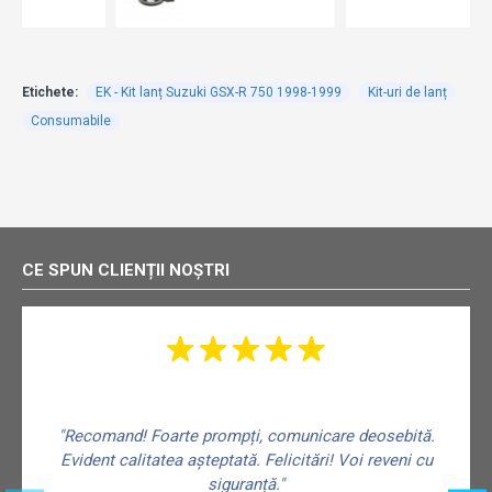
Etichete:
EK - Kit lanț Suzuki GSX-R 750 1998-1999
Kit-uri de lanț
Consumabile
CE SPUN CLIENȚII NOȘTRI
"Recomand! Foarte prompți, comunicare deosebită.
Evident calitatea așteptată. Felicitări! Voi reveni cu
siguranță."
f