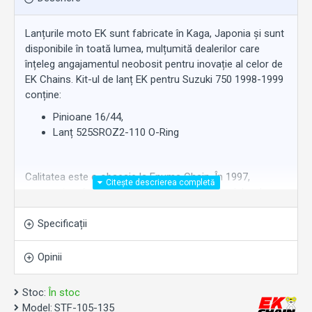
Lanțurile moto EK sunt fabricate în Kaga, Japonia și sunt
disponibile în toată lumea, mulțumită dealerilor care
înțeleg angajamentul neobosit pentru inovație al celor de
EK Chains. Kit-ul de lanț EK pentru Suzuki 750 1998-1999
conține:
Pinioane 16/44,
Lanț 525SROZ2-110 O-Ring
Calitatea este o obsesie
la
Enuma Chain. În 1997,
compania a fost certificată conform standardelor de
management
al
calității ISO 9001. Cercetarea și
dezvoltarea
la
Enuma Chain s-au concentrat întotdeauna
Specificații
pe crearea de descoperiri tehnologice și dezvoltarea de
idei originale.
Opinii
Stoc:
În stoc
Notă: Imaginea este cu titlu de prezentare.
Model:
STF-105-135