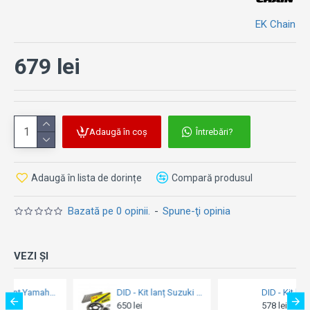
EK Chain
679 lei
Adaugă în coș
Întrebări?
Adaugă în lista de dorințe
Compară produsul
Bazată pe 0 opinii.
-
Spune-ţi opinia
VEZI ȘI
DID - Kit lanț Suzuki GSX-R600 K6 '06
DID - Kit lanț Suzuki GSX-R 750 VX Series 1992-1995
578 lei
760 lei