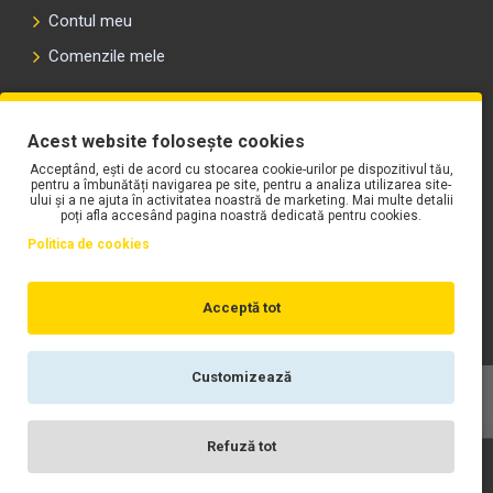
Contul meu
Comenzile mele
PLAYLIST-UL WORK MOTORS PE SPOTIFY
Acest website folosește cookies
Acceptând, ești de acord cu stocarea cookie-urilor pe dispozitivul tău,
pentru a îmbunătăți navigarea pe site, pentru a analiza utilizarea site-
ului și a ne ajuta în activitatea noastră de marketing. Mai multe detalii
poți afla accesând pagina noastră dedicată pentru cookies.
Politica de cookies
Acceptă tot
Customizează
Copyright © WORK Motors
Refuză tot
Înregistrare
Wishlist
Contact
Scrie-ne
Login