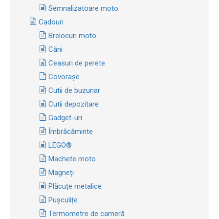
Semnalizatoare moto
Cadouri
Brelocuri moto
Căni
Ceasuri de perete
Covorașe
Cutii de buzunar
Cutii depozitare
Gadget-uri
Îmbrăcăminte
LEGO®
Machete moto
Magneți
Plăcuțe metalice
Pușculițe
Termometre de cameră