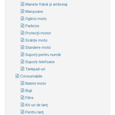
Manete frână și ambreiaj
Manșoane
Oglinzi moto
Parbrize
Protecții motor
Scărițe moto
Standere moto
Suporți pentru număr
Suporți telefoane
Tankpad-uri
Consumabile
Baterii moto
Bujii
Filtre
Kit-uri de lanț
Pentru lanț