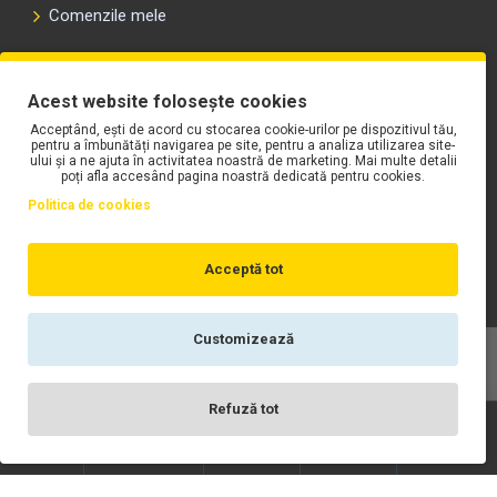
Comenzile mele
PLAYLIST-UL WORK MOTORS PE SPOTIFY
Acest website folosește cookies
Acceptând, ești de acord cu stocarea cookie-urilor pe dispozitivul tău,
pentru a îmbunătăți navigarea pe site, pentru a analiza utilizarea site-
ului și a ne ajuta în activitatea noastră de marketing. Mai multe detalii
poți afla accesând pagina noastră dedicată pentru cookies.
Politica de cookies
Acceptă tot
Customizează
Copyright © WORK Motors
Refuză tot
Înregistrare
Wishlist
Contact
Scrie-ne
Login