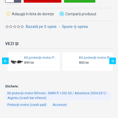
Adaugă în lista de dorințe
Compară produsul
Bazată pe 0 opinii.
-
Spune-ţi opinia
VEZI ȘI
Kit protecții motor RDmoto - Yamaha MT-09 / XSR 900 / MT-09 Tracer / GT 2014-2020 - Yellow Fluo (crash bar + crash pads)
Kit protecții motor RDmoto - Honda XL 600V Transalp 1988-1999 (crash bar)
850 lei
999 lei
Etichete:
Kit protecții motor RDmoto - BMW R 1200 GS / Adventure 2004-2012 -
Argintiu (crash bar inferior)
Protecții motor (crash pad)
Accesorii