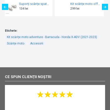
Suporți scărițe spate Barracuda KF123-R Kawasaki
Kit scărițe moto offroad - Barracuda
299 lei
134 lei
Etichete:
Kit scărițe moto adventure - Barracuda - Honda X-ADV (2021-2023)
Scărițe moto
Accesorii
CE SPUN CLIENȚII NOȘTRI