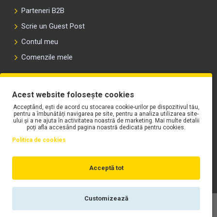
Parteneri B2B
Scrie un Guest Post
Contul meu
Comenzile mele
PLAYLIST-UL WORK MOTORS PE SPOTIFY
Acest website folosește cookies
Acceptând, ești de acord cu stocarea cookie-urilor pe dispozitivul tău,
pentru a îmbunătăți navigarea pe site, pentru a analiza utilizarea site-
ului și a ne ajuta în activitatea noastră de marketing. Mai multe detalii
poți afla accesând pagina noastră dedicată pentru cookies.
Politica de cookies
Acceptă tot
Customizează
Copyright © WORK Motors