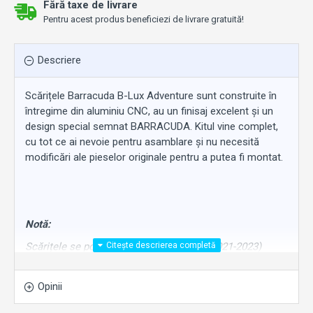
Fără taxe de livrare
Pentru acest produs beneficiezi de livrare gratuită!
Descriere
Scărițele Barracuda B-Lux Adventure sunt construite în
întregime din aluminiu CNC, au un finisaj excelent și un
design special semnat BARRACUDA. Kitul vine complet,
cu tot ce ai nevoie pentru asamblare și nu necesită
modificări ale pieselor originale pentru a putea fi montat.
Notă:
Scărițele se potrivesc la Honda X-ADV (2021-2023)
Prețul se referă la kit-ul de 2 bucăți.
Opinii