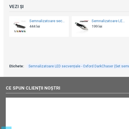
VEZI ȘI
Semnalizatoare LED - Barracuda Freccia (Set semnalizări moto)
Semnalizatoare secvențiale Barracuda SQ-LED B-Lux (set)
199 lei
479 lei
Etichete:
Semnalizatoare LED secvențiale - Oxford DarkChaser (Set semn
CE SPUN CLIENȚII NOȘTRI