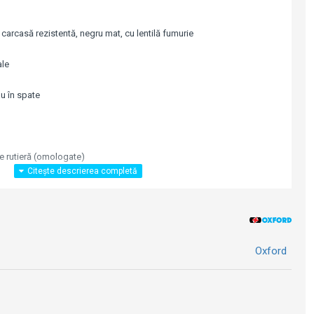
 carcasă rezistentă, negru mat, cu lentilă fumurie
ale
au în spate
re rutieră (omologate)
mm (W) x 20mm (D)
Oxford
eglarea intermitenței