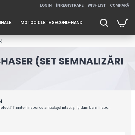
LOGIN
ÎNREGISTRARE
WISHLIST
COMPARĂ
INALE
MOTOCICLETE SECOND-HAND
o)
HASER (SET SEMNALIZĂRI
ei
efect? Trimite-l înapoi cu ambalajul intact și îți dăm banii înapoi.