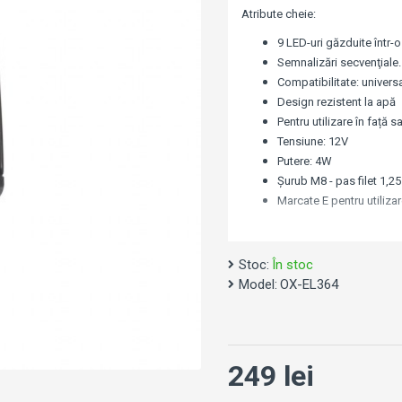
Atribute cheie:
9 LED-uri găzduite într-o
Semnalizări secvenţiale.
Compatibilitate: univers
Design rezistent la apă
Pentru utilizare în față s
Tensiune: 12V
Putere: 4W
Șurub M8 - pas filet 1,25
Marcate E pentru utiliza
96mm (L) x 19
Dimensiune:
Stoc:
În stoc
Model:
OX-EL364
Kit-ul conține:
2 semnalizări
2 rezistențe pentru r
249 lei