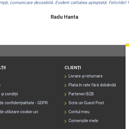
ți, comunicare deosebită. Evident calitatea așteptată. Felicitări! V
Radu Hanta
ȚII
CLIENȚI
Livrare și returnare
p
Plata în rate fără dobândă
și condiții
Parteneri B2B
 de confidențialitate - GDPR
Scrie un Guest Post
de utilizare cookie-uri
Contul meu
Comenzile mele