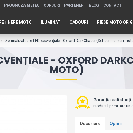
PROGNOZA METEO
CURSURI
PARTENERI
BLOG
CONTACT
REȚINERE MOTO
ILUMINAT
CADOURI
PIESE MOTO ORIG
Semnalizatoare LED secvențiale - Oxford DarkChaser (Set semnalizări mot
CVENȚIALE - OXFORD DARKC
MOTO)
Garanția satisfacți
Produsul primit are un d
Descriere
Opinii