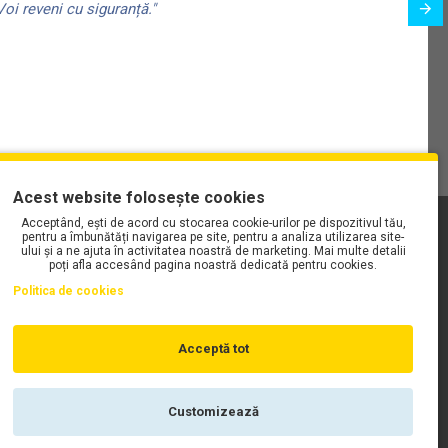
oi reveni cu siguranță."
Acest website folosește cookies
Acceptând, ești de acord cu stocarea cookie-urilor pe dispozitivul tău,
PLAYLIST-UL WORK MOTORS PE SPOTIFY
pentru a îmbunătăți navigarea pe site, pentru a analiza utilizarea site-
ului și a ne ajuta în activitatea noastră de marketing. Mai multe detalii
poți afla accesând pagina noastră dedicată pentru cookies.
Politica de cookies
Acceptă tot
Customizează