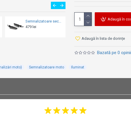
Notă: Prețul este pentru un
Adaugă în co
Rezistență electrică 21W Barracuda
Semnalizatoare clasice Barracuda Fonzie (Set semnalizări moto)
68 lei
199 lei
Adaugă în lista de dorințe
Bazată pe 0 opinii
alizări moto)
Semnalizatoare moto
Iluminat