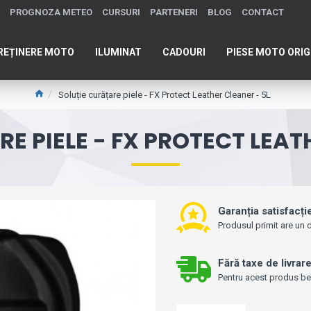
PROGNOZA METEO
CURSURI
PARTENERI
BLOG
CONTACT
REȚINERE MOTO
ILUMINAT
CADOURI
PIESE MOTO ORIG
Soluție curățare piele - FX Protect Leather Cleaner - 5L
E PIELE - FX PROTECT LEAT
Garanția satisfacți
Produsul primit are un d
Fără taxe de livrar
Pentru acest produs bene