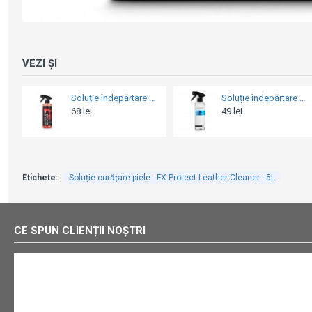
VEZI ȘI
Soluție îndepărtare depuneri de fier - FX Protect Iron Remover Wheel&Paint Iron Remover - 500ml
Șampon auto - CarPro Descale soap Acidic car shampoo - 500ml
49 lei
102 lei
Etichete:
Soluție curățare piele - FX Protect Leather Cleaner - 5L
CE SPUN CLIENȚII NOȘTRI