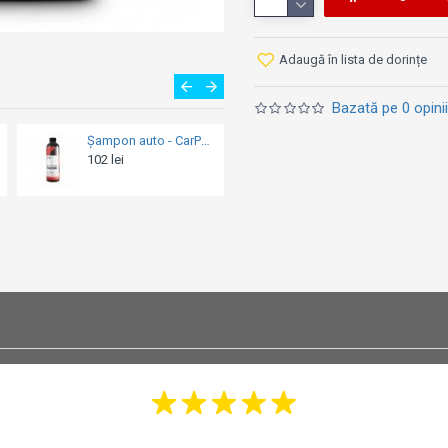
Adaugă în lista de dorințe
Bazată pe 0 opinii
Soluție curățare oțel inoxidabil - Autosol Stainless Steel Power Cleaner - 500ml
Soluție hidrofobă - Soft99 Ultra Glaco 12M - 70ml
29 lei
103 lei