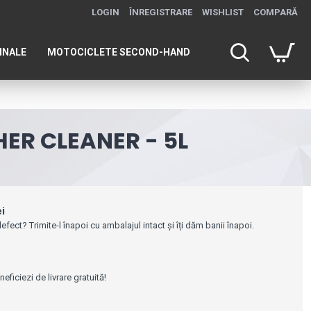
LOGIN
ÎNREGISTRARE
WISHLIST
COMPARĂ
INALE
MOTOCICLETE SECOND-HAND
HER CLEANER - 5L
ei
efect? Trimite-l înapoi cu ambalajul intact și îți dăm banii înapoi.
e
ficiezi de livrare gratuită!