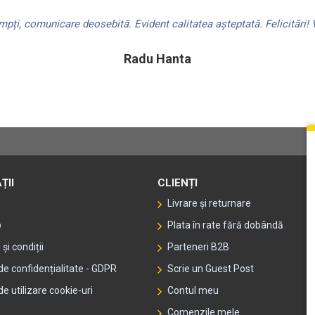
ți, comunicare deosebită. Evident calitatea așteptată. Felicitări! V
Radu Hanta
ȚII
CLIENȚI
Livrare și returnare
p
Plata în rate fără dobândă
și condiții
Parteneri B2B
 de confidențialitate - GDPR
Scrie un Guest Post
de utilizare cookie-uri
Contul meu
Comenzile mele