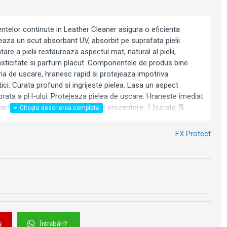
ntelor continute in Leather Cleaner asigura o eficienta
aza un scut absorbant UV, absorbit pe suprafata pielii.
re a pielii restaureaza aspectul mat, natural al pielii,
asticitate si parfum placut. Componentele de produs bine
ria de uscare, hranesc rapid si protejeaza impotriva
istici: Curata profund si ingrijeste pielea. Lasa un aspect
ibrata a pH-ului. Protejeaza pielea de uscare. Hraneste imediat
n parfum placut, proaspat. Mod de prezentare: 1 bucata 5L
FX Protect
ș
Întrebări?