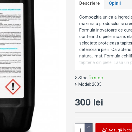
Descriere
Opinii
Compozitia unica a ingredie
maxima a produsului si cree
Formula inovatoare de curata
conferind o piele moale, el
selectate protejeaza tapite
deteriorarii pielii. Caracter
natural, mat. Formula echil
tapiteria din piele. Lasa u
Stoc:
În stoc
Model:
2605
300 lei
Adaugă în co