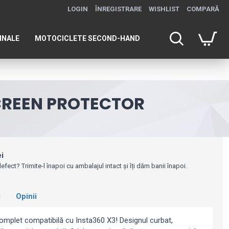
LOGIN
ÎNREGISTRARE
WISHLIST
COMPARĂ
INALE
MOTOCICLETE SECOND-HAND
SCREEN PROTECTOR
ei
efect? Trimite-l înapoi cu ambalajul intact și îți dăm banii înapoi.
i
Opinii
complet compatibilă cu Insta360 X3! Designul curbat,