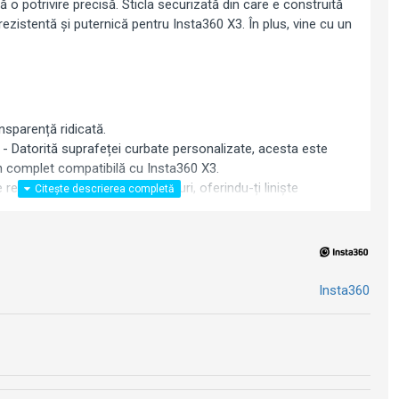
ră o potrivire precisă. Sticla securizată din care e construită
ezistentă și puternică pentru Insta360 X3. În plus, vine cu un
ansparență ridicată.
- Datorită suprafeței curbate personalizate, acesta este
an complet compatibilă cu Insta360 X3.
 rezistentă la impact și zgârieturi, oferindu-ți liniște
ta e în siguranță acum.
peste 90%, obții aceeași claritate și luminozitate pe care cu
 la Insta 360 X3. Nici nu vei observa că folia este acolo.
oie pentru o aplicare ușoară chiar la tine acasă.
Insta360
: curăța displayul folosind șervețelele de curățare a ecranului
n. Folosește autocolantul pentru îndepărtarea prafului, pentru
yul este curat.