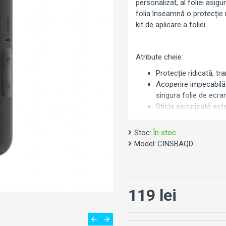
personalizat, al foliei asigu
folia înseamnă o protecție r
kit de aplicare a foliei.
Atribute cheie:
Protecție ridicată, tr
Acoperire impecabilă 
singura folie de ecr
Sticla securizată este
sufletească. Camera 
Cu o transparență de 
Stoc:
În stoc
care te-ai obișnuit de
Model:
CINSBAQD
Vine cu tot ce ai nev
Instalare
119 lei
Curățarea ecranulului
și laveta pentru ecra
a te asigura că displa