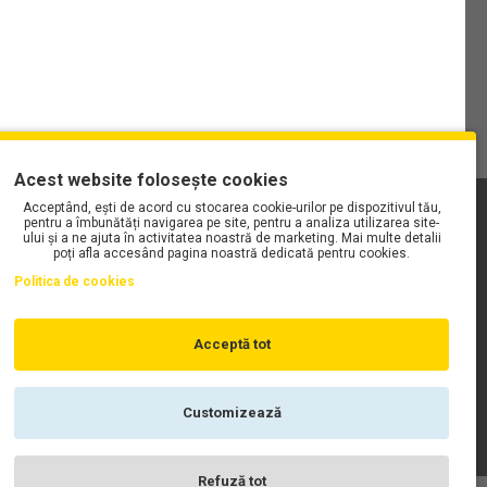
Acest website folosește cookies
Acceptând, ești de acord cu stocarea cookie-urilor pe dispozitivul tău,
PLAYLIST-UL WORK MOTORS PE SPOTIFY
pentru a îmbunătăți navigarea pe site, pentru a analiza utilizarea site-
ului și a ne ajuta în activitatea noastră de marketing. Mai multe detalii
poți afla accesând pagina noastră dedicată pentru cookies.
Politica de cookies
Acceptă tot
Customizează
Refuză tot