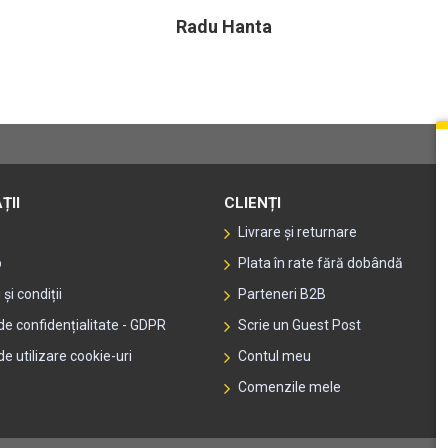
Radu Hanta
ȚII
CLIENȚI
Livrare și returnare
p
Plata în rate fără dobândă
și condiții
Parteneri B2B
 de confidențialitate - GDPR
Scrie un Guest Post
de utilizare cookie-uri
Contul meu
Comenzile mele