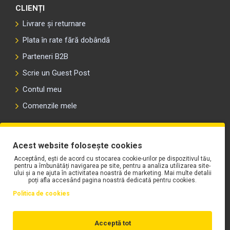
CLIENȚI
Livrare și returnare
Plata în rate fără dobândă
Parteneri B2B
Scrie un Guest Post
Contul meu
Comenzile mele
PLAYLIST-UL WORK MOTORS PE SPOTIFY
Acest website folosește cookies
Acceptând, ești de acord cu stocarea cookie-urilor pe dispozitivul tău,
pentru a îmbunătăți navigarea pe site, pentru a analiza utilizarea site-
ului și a ne ajuta în activitatea noastră de marketing. Mai multe detalii
poți afla accesând pagina noastră dedicată pentru cookies.
Politica de cookies
Acceptă tot