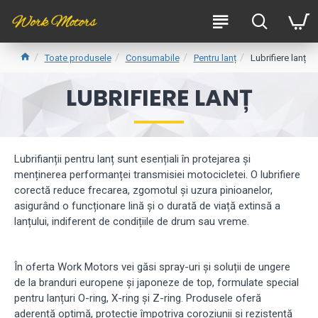
Toate produsele
Consumabile
Pentru lanț
Lubrifiere lanț
LUBRIFIERE LANȚ
Lubrifianții pentru lanț sunt esențiali în protejarea și
menținerea performanței transmisiei motocicletei. O lubrifiere
corectă reduce frecarea, zgomotul și uzura pinioanelor,
asigurând o funcționare lină și o durată de viață extinsă a
lanțului, indiferent de condițiile de drum sau vreme.
În oferta Work Motors vei găsi spray-uri și soluții de ungere
de la branduri europene și japoneze de top, formulate special
pentru lanțuri O-ring, X-ring și Z-ring. Produsele oferă
aderență optimă, protecție împotriva coroziunii și rezistență