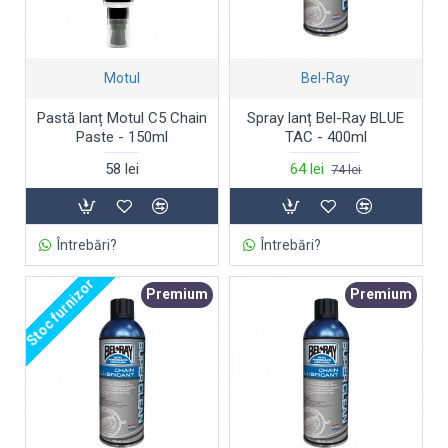
Motul
Bel-Ray
Pastă lanț Motul C5 Chain
Spray lanț Bel-Ray BLUE
Paste - 150ml
TAC - 400ml
58 lei
64 lei
74 lei
Întrebări?
Întrebări?
Stoc furnizor
Premium
Premium