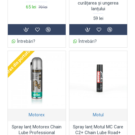
curățarea și ungerea
65 lei
70 lei
lanțului
59 lei
Întrebări?
Întrebări?
Retras din portofoliu
Motorex
Motul
Spray lanț Motorex Chain
Spray lanț Motul MC Care
Lube Professional
C2+ Chain Lube Road+