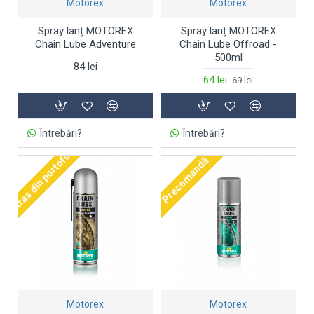
Motorex
Motorex
Spray lanț MOTOREX
Spray lanț MOTOREX
Chain Lube Adventure
Chain Lube Offroad -
500ml
84 lei
64 lei
69 lei
Întrebări?
Întrebări?
Retras din portofoliu
Precomandă
Motorex
Motorex