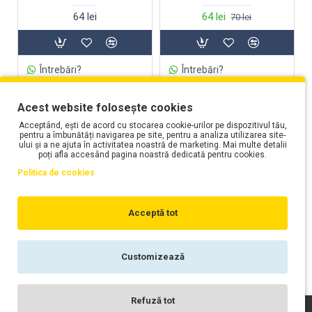
64 lei
64 lei
70 lei
Întrebări?
Întrebări?
Acest website folosește cookies
Acceptând, ești de acord cu stocarea cookie-urilor pe dispozitivul tău,
pentru a îmbunătăți navigarea pe site, pentru a analiza utilizarea site-
ului și a ne ajuta în activitatea noastră de marketing. Mai multe detalii
poți afla accesând pagina noastră dedicată pentru cookies.
Politica de cookies
Acceptă tot
Motul
Motul
Customizează
Spray lanț Motul MC Care
Spray lanț Motul MC Care
C3 Chain Lube OFF ROAD
C4 Chain Lube Factory
Filtrează produsele
Line
Refuză tot
64 lei
75 lei