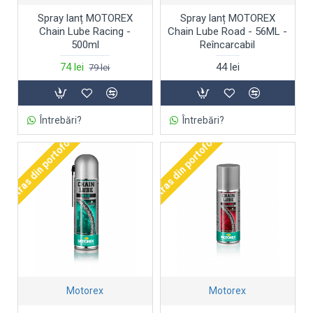
Spray lanț MOTOREX
Spray lanț MOTOREX
Chain Lube Racing -
Chain Lube Road - 56ML -
500ml
Reîncarcabil
74 lei
44 lei
79 lei
Întrebări?
Întrebări?
Retras din portofoliu
Retras din portofoliu
Motorex
Motorex