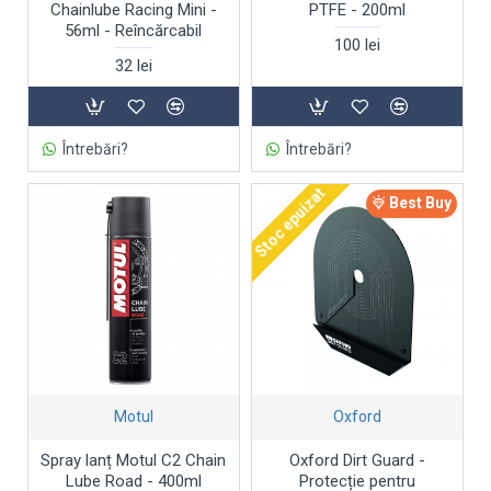
Chainlube Racing Mini -
PTFE - 200ml
56ml - Reîncărcabil
100 lei
32 lei
Întrebări?
Întrebări?
Stoc epuizat
Best Buy
Motul
Oxford
Spray lanț Motul C2 Chain
Oxford Dirt Guard -
Lube Road - 400ml
Protecție pentru