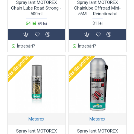
Spray lanț MOTOREX
Spray lanț MOTOREX
Chain Lube Road Strong -
Chainlube Offroad Mini-
500ml
56ML - Reîncărcabil
64 lei
31 lei
69 lei
Întrebări?
Întrebări?
Retras din portofoliu
Retras din portofoliu
Motorex
Motorex
Spray lanț MOTOREX
Spray lanț MOTOREX