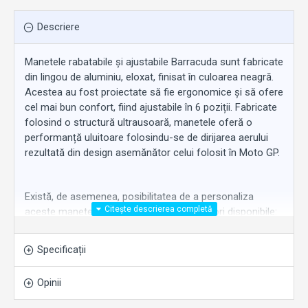
Descriere
Manetele rabatabile și ajustabile Barracuda sunt fabricate
din lingou de aluminiu, eloxat, finisat în culoarea neagră.
Acestea au fost proiectate să fie ergonomice și să ofere
cel mai bun confort, fiind ajustabile în 6 poziții. Fabricate
folosind o structură ultrausoară, manetele oferă o
performanță uluitoare folosindu-se de dirijarea aerului
rezultată din design asemănător celui folosit în Moto GP.
Există, de asemenea, posibilitatea de a personaliza
aceste manete prin capetele colorate. Culori disponibile:
Argintiu, Auriu, Roșu și Albastru.
Aceste manete oferă posibilitatea a ajusta lungimea în
Specificații
funcție de preferințe.
Opinii
Vândute în perechi.