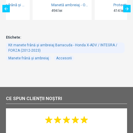
Manetă ambreiaj - OE - Honda VFR 800 / Crossrunner / CBF 1000 / CBR 1000RR / CB 1100 / CB 1300S Boldor / CB 1300 Super Four / VFR 1200F / Crosstourer
Protecție reversibilă pentru maneta de frână sau ambreiaj - Barracuda PRO-TECT B-Lux (1 bucată)
494 lei
414 lei
Etichete:
Kit manete frână și ambreiaj Barracuda - Honda X-ADV / INTEGRA /
FORZA (2012-2023)
Manete frână și ambreiaj
Accesorii
CE SPUN CLIENȚII NOȘTRI