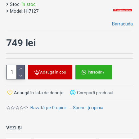
Stoc:
În stoc
Kit-ul se potrivește la:
Model:
HI7127
HONDA FORZA 750 (2021- )
Barracuda
HONDA Integra 700 (2012-2013)
HONDA Integra 750 (2014-2019)
749 lei
HONDA X-ADV 750 (2021- )
HONDA X-ADV (2017-2020)
Adaugă în coș
Întrebări?
Adaugă în lista de dorințe
Compară produsul
Bazată pe 0 opinii.
-
Spune-ţi opinia
VEZI ȘI