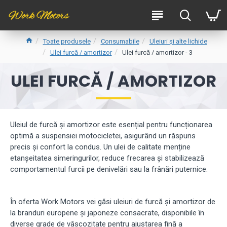
Toate produsele
Consumabile
Uleiuri și alte lichide
Ulei furcă / amortizor
Ulei furcă / amortizor - 3
ULEI FURCĂ / AMORTIZOR
Uleiul de furcă și amortizor este esențial pentru funcționarea
optimă a suspensiei motocicletei, asigurând un răspuns
precis și confort la condus. Un ulei de calitate menține
etanșeitatea simeringurilor, reduce frecarea și stabilizează
comportamentul furcii pe denivelări sau la frânări puternice.
În oferta Work Motors vei găsi uleiuri de furcă și amortizor de
la branduri europene și japoneze consacrate, disponibile în
diverse grade de vâscozitate pentru ajustarea fină a