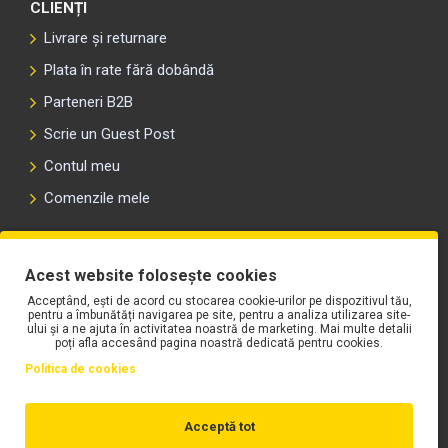
CLIENȚI
Livrare și returnare
Plata în rate fără dobândă
Parteneri B2B
Scrie un Guest Post
Contul meu
Comenzile mele
PLAYLIST-UL WORK MOTORS PE SPOTIFY
Acest website folosește cookies
Acceptând, ești de acord cu stocarea cookie-urilor pe dispozitivul tău,
pentru a îmbunătăți navigarea pe site, pentru a analiza utilizarea site-
ului și a ne ajuta în activitatea noastră de marketing. Mai multe detalii
poți afla accesând pagina noastră dedicată pentru cookies.
Politica de cookies
Acceptă tot