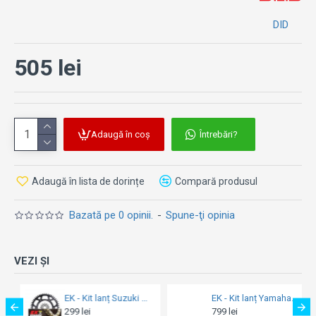
DID
505 lei
Adaugă în coș
Întrebări?
Adaugă în lista de dorințe
Compară produsul
Bazată pe 0 opinii.
-
Spune-ţi opinia
VEZI ȘI
EK - Kit lanț Yamaha FZ-6/FZ-6 Fazer 2004-2009
DID - Kit lanț Kawasaki ZX-6R / ZX6-RR / ZX-636 2003-2004
799 lei
564 lei