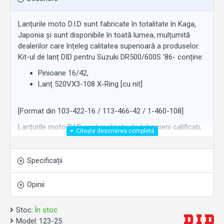
Lanțurile moto D.I.D sunt fabricate în totalitate în Kaga,
Japonia și sunt disponibile în toată lumea, mulțumită
dealerilor care înțeleg calitatea superioară a produselor.
Kit-ul de lanț DID pentru Suzuki DR500/600S '86- conține:
Pinioane 16/42,
Lanț 520VX3-108 X-Ring [cu nit]
[Format din 103-422-16 / 113-466-42 / 1-460-108]
Lanțurile moto D.I.D sunt realizate de tehnicieni calificați,
cu un singur obiectiv: Perfecțiunea. Astfel încât să poată
oferi performanțe remarcabile. De-a lungul timpului,
importanța acordată calității a făcut din D.I.D furnizorul
Specificații
de piese originale numărul 1 în lume pentru producătorii
de motociclete japonezi și europeni.
Opinii
Stoc:
În stoc
Notă: Imaginea este cu titlu de prezentare.
Model:
123-25