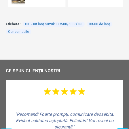
Etichete:
DID - Kit lanț Suzuki DR500/600S '86
Kit-uri de lanț
Consumabile
CE SPUN CLIENȚII NOȘTRI
"Recomand! Foarte prompți, comunicare deosebită.
Evident calitatea așteptată. Felicitări! Voi reveni cu
siguranță."
f