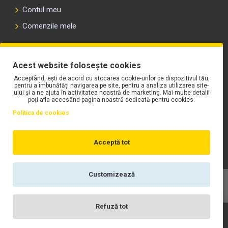
Contul meu
Comenzile mele
PLAYLIST-UL WORK MOTORS PE SPOTIFY
Acest website folosește cookies
Acceptând, ești de acord cu stocarea cookie-urilor pe dispozitivul tău,
pentru a îmbunătăți navigarea pe site, pentru a analiza utilizarea site-
ului și a ne ajuta în activitatea noastră de marketing. Mai multe detalii
poți afla accesând pagina noastră dedicată pentru cookies.
Politica de cookies
Acceptă tot
Customizează
Copyright © WORK Motors
Refuză tot
Înregistrare
Wishlist
Contact
Scrie-ne
Login