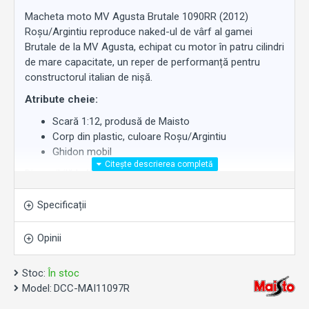
Macheta moto MV Agusta Brutale 1090RR (2012)
Roșu/Argintiu reproduce naked-ul de vârf al gamei
Brutale de la MV Agusta, echipat cu motor în patru cilindri
de mare capacitate, un reper de performanță pentru
constructorul italian de nișă.
Atribute cheie:
Scară 1:12, produsă de Maisto
Corp din plastic, culoare Roșu/Argintiu
Ghidon mobil
Disponibilă la
Work Motors
.
Specificații
Opinii
Stoc:
În stoc
Model:
DCC-MAI11097R