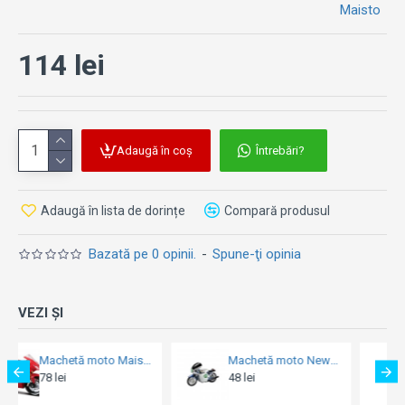
Maisto
114 lei
Adaugă în coș
Întrebări?
Adaugă în lista de dorințe
Compară produsul
Bazată pe 0 opinii.
-
Spune-ţi opinia
VEZI ȘI
Machetă moto New Ray [1:32] - Ducati 250 Bicilindrico - 1960
Machetă moto Magazine Models [1:18] - Vespa 1985 PX 125 T5 - Red
48 lei
54 lei