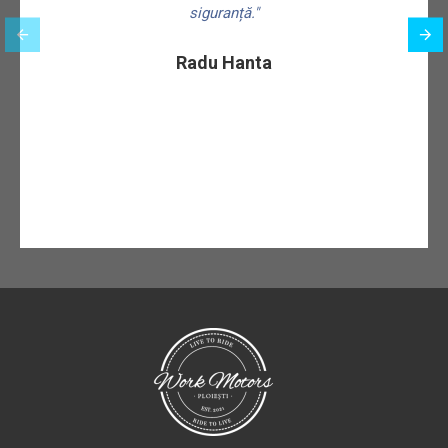
siguranță."
f
Radu Hanta