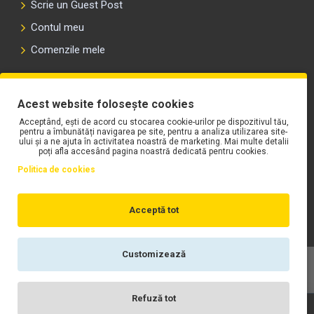
Scrie un Guest Post
Contul meu
Comenzile mele
PLAYLIST-UL WORK MOTORS PE SPOTIFY
Acest website folosește cookies
Acceptând, ești de acord cu stocarea cookie-urilor pe dispozitivul tău,
pentru a îmbunătăți navigarea pe site, pentru a analiza utilizarea site-
ului și a ne ajuta în activitatea noastră de marketing. Mai multe detalii
poți afla accesând pagina noastră dedicată pentru cookies.
Politica de cookies
Acceptă tot
Customizează
Copyright © WORK Motors
Refuză tot