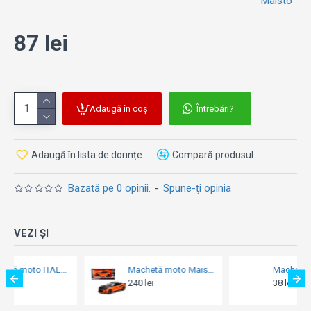
Maisto
87 lei
Adaugă în coș
Întrebări?
Adaugă în lista de dorințe
Compară produsul
Bazată pe 0 opinii.
-
Spune-ţi opinia
VEZI ȘI
Machetă moto Maisto [1:24] - AUTO 2017 Chevrolet Camaro ZL1 Custom Harley Davidson - Orange/Black
Machetă moto Welly [1:18] - Yamaha 1999 Vino YJ50R - Brown-Copper/Cream
ei
38 lei
225 lei