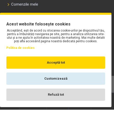
Comenzile mele
PLAYLIST-UL WORK MOTORS PE SPOTIFY
Acest website folosește cookies
Acceptând, ești de acord cu stocarea cookie-urilor pe dispozitivul tău,
pentru a îmbunătăți navigarea pe site, pentru a analiza utilizarea site-
ului și a ne ajuta în activitatea noastră de marketing. Mai multe detalii
poți afla accesând pagina noastră dedicată pentru cookies.
Politica de cookies
Acceptă tot
Customizează
Copyright © WORK Motors
Refuză tot
Înregistrare
Wishlist
Contact
Scrie-ne
Login