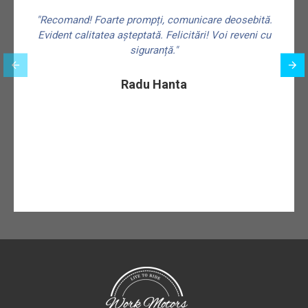
"Recomand! Foarte prompți, comunicare deosebită.
Evident calitatea așteptată. Felicitări! Voi reveni cu
siguranță."
f
Radu Hanta