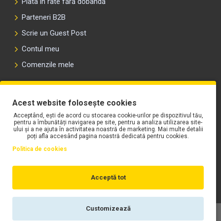
Plata în rate fără dobândă
Parteneri B2B
Scrie un Guest Post
Contul meu
Comenzile mele
PLAYLIST-UL WORK MOTORS PE SPOTIFY
Acest website folosește cookies
Acceptând, ești de acord cu stocarea cookie-urilor pe dispozitivul tău,
pentru a îmbunătăți navigarea pe site, pentru a analiza utilizarea site-
ului și a ne ajuta în activitatea noastră de marketing. Mai multe detalii
poți afla accesând pagina noastră dedicată pentru cookies.
Politica de cookies
Acceptă tot
Customizează
Copyright © WORK Motors