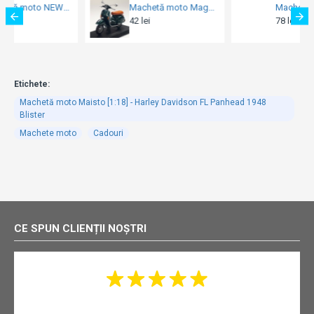
Machetă moto Magazine Models [1:18] - Vespa 1999 PX 150 - Green
Machetă moto Maisto [1:18] - Ducati Monster 2021 - Black/Red
ei
78 lei
120 lei
Etichete:
Machetă moto Maisto [1:18] - Harley Davidson FL Panhead 1948
Blister
Machete moto
Cadouri
CE SPUN CLIENȚII NOȘTRI