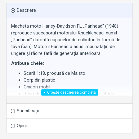
Descriere
Macheta moto Harley-Davidson FL „Panhead” (1948)
reproduce succesorul motorului Knucklehead, numit
„Panhead” datorită capacelor de culbutori în formă de
tavă (pan). Motorul Panhead a adus îmbunătățiri de
ungere și răcire față de generația anterioară.
Atribute cheie:
Scară 1:18, produsă de Maisto
Corp din plastic
Ghidon mobil
Reproduce era motorului Panhead din istoria
Harley-Davidson
Disponibilă la
Work Motors
.
Specificații
Opinii