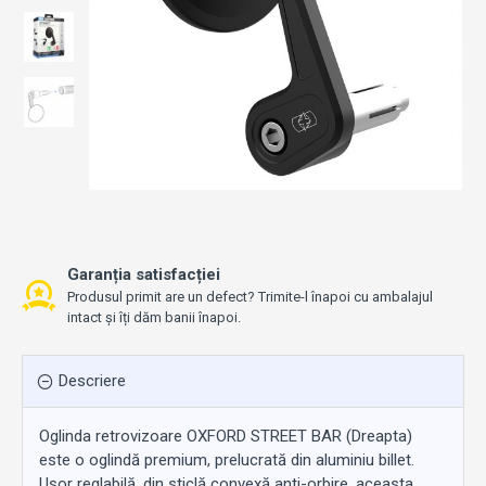
Garanția satisfacției
Produsul primit are un defect? Trimite-l înapoi cu ambalajul
intact și îți dăm banii înapoi.
Descriere
Oglinda retrovizoare OXFORD STREET BAR (Dreapta)
este o oglindă premium, prelucrată din aluminiu billet.
Ușor reglabilă, din sticlă convexă anti-orbire, aceasta