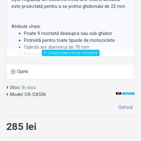
este proiectată pentru a se potrivi ghidonului de 22 mm.
Atribute cheie:
Poate fi montată deasupra sau sub ghidon
Potrivită pentru toate tipurile de motociclete
Oglinda are diametrul de 70 mm
Bucșe de expansiune de 12 - 18 mm
Ușor de reglat
Fixare universală
Opinii
Distanțier opțional inclus
Stoc:
În stoc
Model:
OX-OX536
Oxford
285 lei