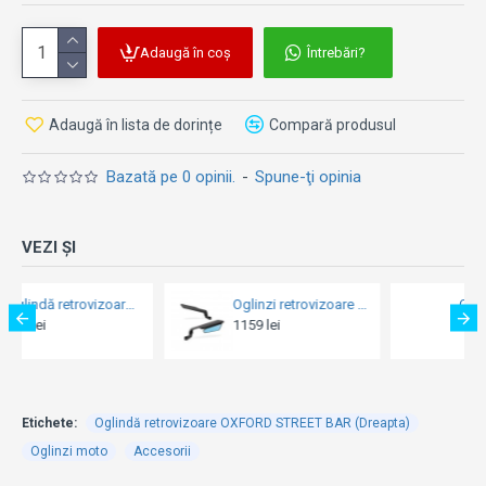
Adaugă în coș
Întrebări?
Adaugă în lista de dorințe
Compară produsul
Bazată pe 0 opinii.
-
Spune-ţi opinia
VEZI ȘI
Oglinzi retrovizoare stealth - Barracuda Skin Air Racing
Oglindă retrovizoare OXFORD Chrome (Dreapta)
1159 lei
89 lei
259 le
Etichete:
Oglindă retrovizoare OXFORD STREET BAR (Dreapta)
Oglinzi moto
Accesorii