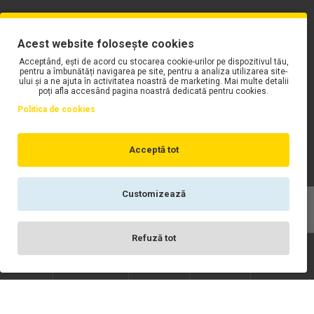
PLAYLIST-UL WORK MOTORS PE SPOTIFY
Acest website folosește cookies
Acceptând, ești de acord cu stocarea cookie-urilor pe dispozitivul tău,
pentru a îmbunătăți navigarea pe site, pentru a analiza utilizarea site-
ului și a ne ajuta în activitatea noastră de marketing. Mai multe detalii
poți afla accesând pagina noastră dedicată pentru cookies.
Politica de cookies
Acceptă tot
Customizează
Copyright © WORK Motors
Refuză tot
Înregistrare
Wishlist
Contact
Scrie-ne
Login