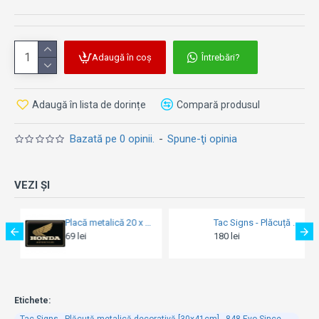
Adaugă în coș
Întrebări?
Adaugă în lista de dorințe
Compară produsul
Bazată pe 0 opinii.
-
Spune-ţi opinia
VEZI ȘI
Tac Signs - Plăcuță metalică decorativă 3D [30x40cm] - Garage
Tac Signs - Plăcuță metalică decorativă [30x41cm] - Z1
180 lei
128 lei
Etichete:
Tac Signs - Plăcuță metalică decorativă [30x41cm] - 848 Evo Since