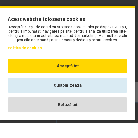
PLAYLIST-UL WORK MOTORS PE SPOTIFY
Acest website folosește cookies
Acceptând, ești de acord cu stocarea cookie-urilor pe dispozitivul tău,
pentru a îmbunătăți navigarea pe site, pentru a analiza utilizarea site-
ului și a ne ajuta în activitatea noastră de marketing. Mai multe detalii
poți afla accesând pagina noastră dedicată pentru cookies.
Politica de cookies
Acceptă tot
Customizează
Copyright © WORK Motors
Refuză tot
Înregistrare
Wishlist
Contact
Scrie-ne
Login