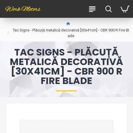
Tac Signs - Plăcuță metalică decorativă [30x41cm] - CBR 900 R Fire Bl
ade
TAC SIGNS - PLĂCUȚĂ
METALICĂ DECORATIVĂ
[30X41CM] - CBR 900 R
FIRE BLADE