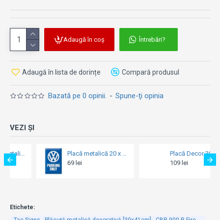
Adaugă în coș
Întrebări?
Adaugă în lista de dorințe
Compară produsul
Bazată pe 0 opinii.
-
Spune-ţi opinia
VEZI ȘI
Placă Decor 30 x 40 - Tequila Served Here - Tequila Servita Aici
Tac Signs 3D - Plăcuță metalică decorativă 3D [15x20cm - extra groasa] Route US 66 Indian Legend Bike
109 lei
68 lei
Etichete:
Tac Signs - Plăcuță metalică decorativă [30x41cm] - CBR 900 R Fire