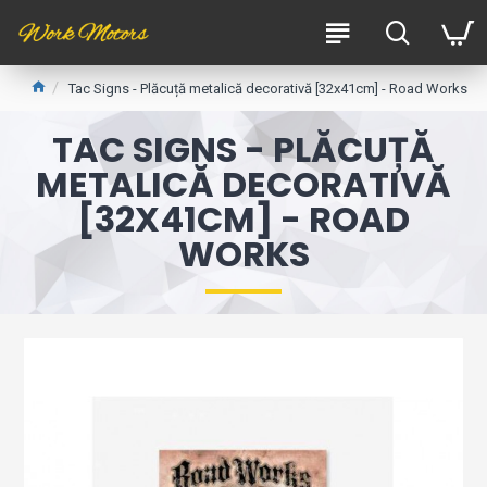
Tac Signs - Plăcuță metalică decorativă [32x41cm] - Road Works
TAC SIGNS - PLĂCUȚĂ
METALICĂ DECORATIVĂ
[32X41CM] - ROAD
WORKS