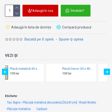
Adaugă în coș
Întrebări?
Adaugă în lista de dorințe
Compară produsul
Bazată pe 0 opinii.
-
Spune-ţi opinia
VEZI ȘI
Placă Decor 30 x 40 - Citroen Type H Let'S Go Travel - Hai Sa Calatorim
Tac Signs - Plăcuță metalică decorativă [31x42cm] - Royal Enfield 500 Twin
109 lei
128 lei
Etichete:
Tac Signs - Plăcuță metalică decorativă [32x41cm] - Road Works
Plăcuțe metalice
Cadouri