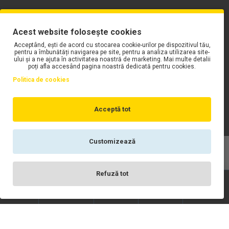
PLAYLIST-UL WORK MOTORS PE SPOTIFY
Acest website folosește cookies
Acceptând, ești de acord cu stocarea cookie-urilor pe dispozitivul tău,
pentru a îmbunătăți navigarea pe site, pentru a analiza utilizarea site-
ului și a ne ajuta în activitatea noastră de marketing. Mai multe detalii
poți afla accesând pagina noastră dedicată pentru cookies.
Politica de cookies
Acceptă tot
Customizează
Copyright © WORK Motors
Refuză tot
Înregistrare
Wishlist
Contact
Scrie-ne
Login