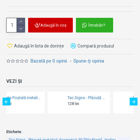
Adaugă în coș
Întrebări?
Adaugă în lista de dorințe
Compară produsul
Bazată pe 0 opinii.
-
Spune-ţi opinia
VEZI ȘI
Tac Signs - Plăcuță metalică decorativă 3D [20x50cm] - Harley Service & Repair
Placă metalică 20 x 30 - Renault Dauphine
128 lei
69 lei
Etichete:
Tac Signs - Plăcuță metalică decorativă 3D [30x40cm] - Harley