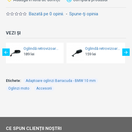
Bazată pe 0 opinii.
-
Spune-ţi opinia
VEZI ȘI
Oglindă retrovizoare Vicma EH379D - Honda CBF 600 / CBF 1000 (Dreapta)
Oglindă retrovizoare Vicma EH906I - Honda CBR 600F / Hyosung 125 Comet GT R / 250 Comet GT R / 650 Comet GT (Stanga)
Oglindă retrovizoare Vicma EH963I - Honda PCX 125 / CRF 250L (S
159 lei
99 lei
Etichete:
Adaptoare oglinzi Barracuda - BMW 10 mm
Oglinzi moto
Accesorii
CE SPUN CLIENȚII NOȘTRI