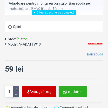
Adaptoare pentru montarea oglinzilor Barracuda pe
motocicletele BMW, filet de 10mm.
Opinii
Stoc:
În stoc
Model:
N-ADATTW10
Barracuda
59 lei
Adaugă în coș
Întrebări?
Adaugă în lista de dorințe
Compară produsul