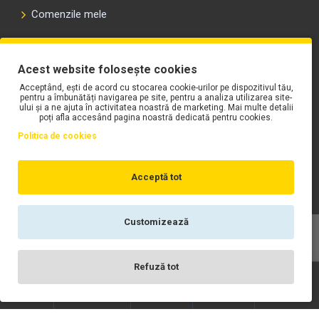
Comenzile mele
PLAYLIST-UL WORK MOTORS PE SPOTIFY
Acest website folosește cookies
Acceptând, ești de acord cu stocarea cookie-urilor pe dispozitivul tău,
pentru a îmbunătăți navigarea pe site, pentru a analiza utilizarea site-
ului și a ne ajuta în activitatea noastră de marketing. Mai multe detalii
poți afla accesând pagina noastră dedicată pentru cookies.
Politica de cookies
Acceptă tot
Customizează
Copyright © WORK Motors
Refuză tot
Înregistrare
Wishlist
Contact
Scrie-ne
Login