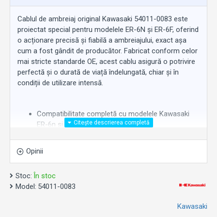
Cablul de ambreiaj original Kawasaki 54011-0083 este
proiectat special pentru modelele ER-6N și ER-6F, oferind
o acționare precisă și fiabilă a ambreiajului, exact așa
cum a fost gândit de producător. Fabricat conform celor
mai stricte standarde OE, acest cablu asigură o potrivire
perfectă și o durată de viață îndelungată, chiar și în
condiții de utilizare intensă.
Compatibilitate completă cu modelele Kawasaki
ER-6n și ER-6f
Cod OE:
54011-0083
Montaj ușor, fără modificări
Opinii
Funcționare lină, fără frecări sau blocaje
Rezistență excelentă la întindere și uzură
Stoc:
În stoc
Model:
54011-0083
Ideal pentru înlocuirea cablului uzat sau rupt, acest cablu
Kawasaki
OE Kawasaki readuce senzația inițială de control și