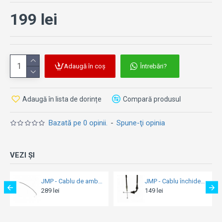
confort la maneta de ambreiaj.
199 lei
Se potrivește la:
Kawasaki ER-6f ABS (2006–2008)
Kawasaki ER-6f (2006–2008)
Adaugă în coș
Întrebări?
Kawasaki ER-6n ABS (2006–2008)
Kawasaki ER-6n (2006–2008)
Adaugă în lista de dorințe
Compară produsul
Bazată pe 0 opinii.
-
Spune-ţi opinia
VEZI ȘI
JMP - Cablu de ambreiaj Yamaha YZF-R 125 (2019-2026)
JMP - Cablu închidere accelerație - Suzuki GSF 600 Bandit (1995-1999)
JMP - Cablu deschidere accelerație - Suzuki GSF 600 Bandit (1995-1999)
149 lei
149 lei