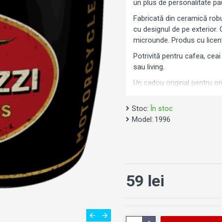
un plus de personalitate pa
Fabricată din ceramică robus
cu designul de pe exterior.
microunde. Produs cu licenț
Potrivită pentru cafea, ceai
sau living.
Un cadou original pentru o
Stoc:
În stoc
Model:
1996
59 lei