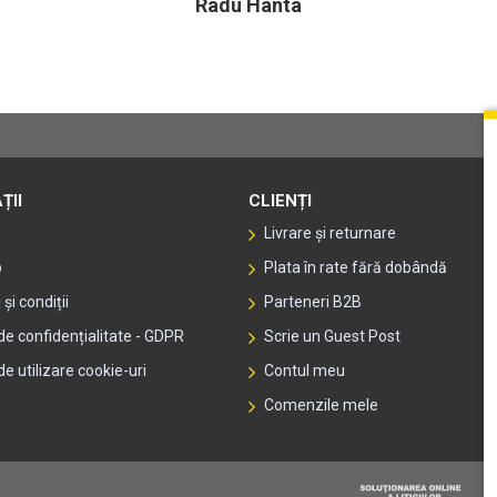
Radu Hanta
ȚII
CLIENȚI
Livrare și returnare
p
Plata în rate fără dobândă
și condiții
Parteneri B2B
 de confidențialitate - GDPR
Scrie un Guest Post
de utilizare cookie-uri
Contul meu
Comenzile mele