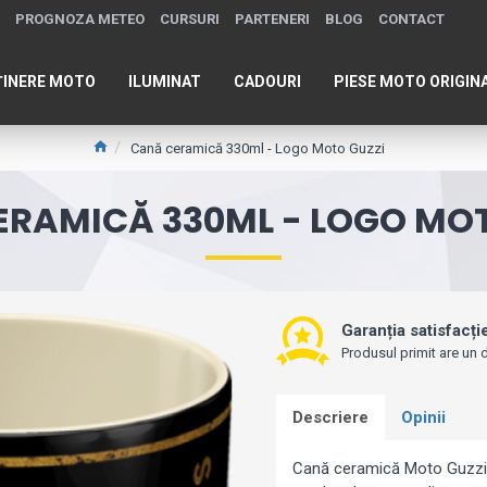
PROGNOZA METEO
CURSURI
PARTENERI
BLOG
CONTACT
ȚINERE MOTO
ILUMINAT
CADOURI
PIESE MOTO ORIGIN
Cană ceramică 330ml - Logo Moto Guzzi
ERAMICĂ 330ML - LOGO MOT
Garanția satisfacți
Produsul primit are un d
Descriere
Opinii
Cană ceramică Moto Guzzi 