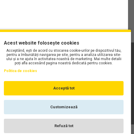
Acest website folosește cookies
Acceptând, ești de acord cu stocarea cookie-urilor pe dispozitivul tău,
PLAYLIST-UL WORK MOTORS PE SPOTIFY
pentru a îmbunătăți navigarea pe site, pentru a analiza utilizarea site-
ului și a ne ajuta în activitatea noastră de marketing. Mai multe detalii
poți afla accesând pagina noastră dedicată pentru cookies.
Politica de cookies
Acceptă tot
Customizează
Refuză tot