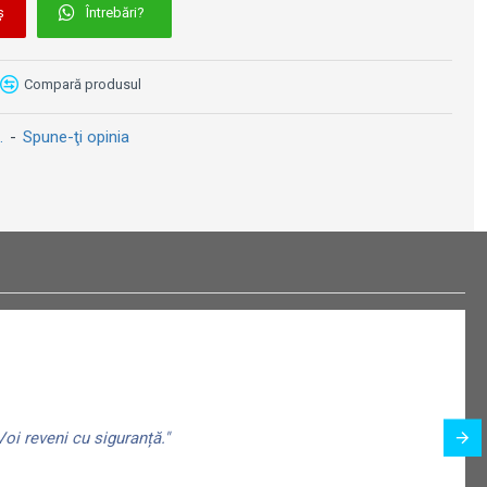
ș
Întrebări?
Cană ceramică 330ml - Citroen Service & Repairs
Cană ceramică 330ml - Ford Mustang Horse'n'Stripes Logo
59 lei
59 lei
Compară produsul
.
-
Spune-ţi opinia
oi reveni cu siguranță."