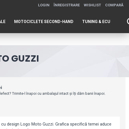
LOGIN
ÎNREGISTRARE
WISHLIST
COMPARĂ
ALE
MOTOCICLETE SECOND-HAND
TUNING & ECU
O GUZZI
ei
efect? Trimite-l înapoi cu ambalajul intact și îți dăm banii înapoi.
cu design Logo Moto Guzzi. Grafica specifică temei aduce