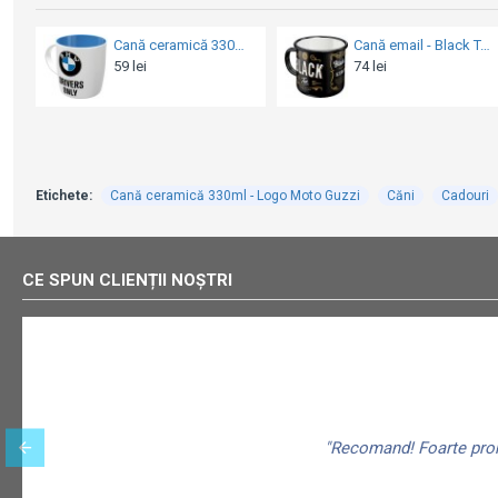
Cană email - Black Tea - Ceai Negru
Cană ceramică 330ml - BMW M Power
59 lei
59 lei
Etichete:
Cană ceramică 330ml - Logo Moto Guzzi
Căni
Cadouri
CE SPUN CLIENȚII NOȘTRI
"Recomand! Foarte promp