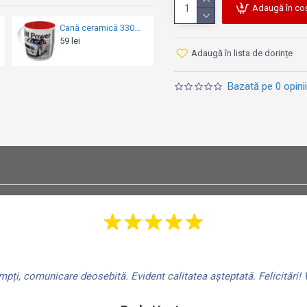
Adaugă în co
Cană ceramică 330ml - Vespa Italian Classic - Clasic Italienesc
Cană email - BMW Garage
74 lei
59 lei
Adaugă în lista de dorințe
Bazată pe 0 opinii
ți, comunicare deosebită. Evident calitatea așteptată. Felicitări! V