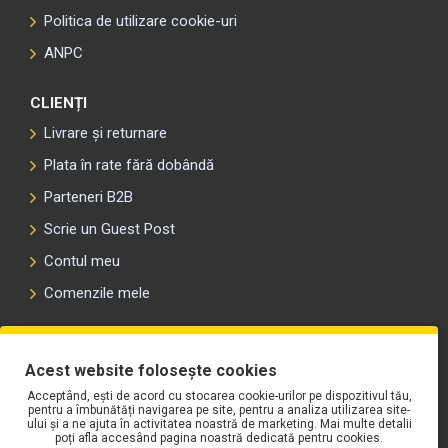
Politica de utilizare cookie-uri
ANPC
CLIENȚI
Livrare și returnare
Plata în rate fără dobândă
Parteneri B2B
Scrie un Guest Post
Contul meu
Comenzile mele
PLAYLIST-UL WORK MOTORS PE SPOTIFY
Acest website folosește cookies
Acceptând, ești de acord cu stocarea cookie-urilor pe dispozitivul tău,
pentru a îmbunătăți navigarea pe site, pentru a analiza utilizarea site-
ului și a ne ajuta în activitatea noastră de marketing. Mai multe detalii
poți afla accesând pagina noastră dedicată pentru cookies.