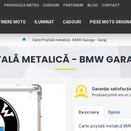
PROGNOZA METEO
CURSURI
PARTENERI
BLOG
CONTACT
ȚINERE MOTO
ILUMINAT
CADOURI
PIESE MOTO ORIGIN
Carte Poștală metalică - BMW Garage - Garaj
TALĂ METALICĂ - BMW GARA
Garanția satisfacți
Produsul primit are un d
Descriere
Opinii
Carte poștală metalică BM