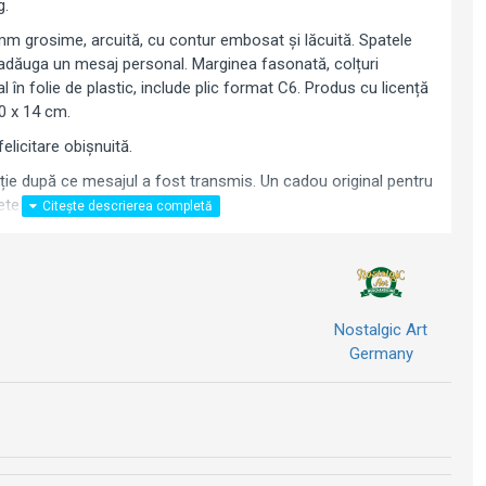
g.
mm grosime, arcuită, cu contur embosat și lăcuită. Spatele
 adăuga un mesaj personal. Marginea fasonată, colțuri
l în folie de plastic, include plic format C6. Produs cu licență
0 x 14 cm.
elicitare obișnuită.
ie după ce mesajul a fost transmis. Un cadou original pentru
lete BMW.
Nostalgic Art
Germany