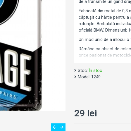
de a transmite un gând dra
Fabricată din metal de 0,3 
căptușit cu hârtie pentru a
rotunjite. Ambalată individua
oficială BMW. Dimensiuni: 1
Un mod unic de a înlocui o f
Rămâne ca obiect de colecț
orice pasionat de motocic
Stoc:
În stoc
Model:
1249
29 lei