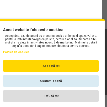
Acest website folosește cookies
Acceptând, ești de acord cu stocarea cookie-urilor pe dispozitivul tău,
PLAYLIST-UL WORK MOTORS PE SPOTIFY
pentru a îmbunătăți navigarea pe site, pentru a analiza utilizarea site-
ului și a ne ajuta în activitatea noastră de marketing. Mai multe detalii
poți afla accesând pagina noastră dedicată pentru cookies.
Politica de cookies
Acceptă tot
Customizează
Refuză tot