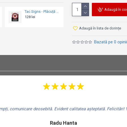
Adaugă în co
Tac Signs - Plăcuță metalică decorativă [30x41cm] - 848 Evo Since 1926
Placă Decor 30 x 40 - Honda Mc Logo Evolution
ei
109 lei
49 lei
Adaugă în lista de dorințe
Bazată pe 0 opinii
ți, comunicare deosebită. Evident calitatea așteptată. Felicitări! V
Radu Hanta