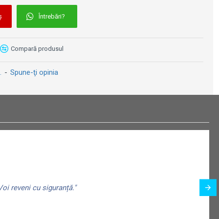
ș
Întrebări?
Placă metalică cu Șnur 10 x 20 - Welcome To The Beer Garden - Bun Venit în Gradina de Bere
Placă metalică 20 x 30 - Milkshake - Bautura cu Lapte
69 lei
49 lei
Compară produsul
.
-
Spune-ţi opinia
oi reveni cu siguranță."