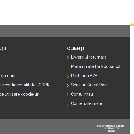
ȚII
CLIENȚI
Livrare și returnare
p
Plata în rate fără dobândă
și condiții
Parteneri B2B
 de confidențialitate - GDPR
Scrie un Guest Post
de utilizare cookie-uri
Contul meu
Comenzile mele