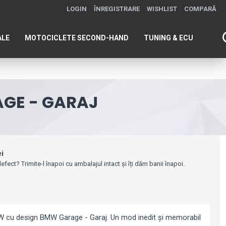
LOGIN
ÎNREGISTRARE
WISHLIST
COMPARĂ
ALE
MOTOCICLETE SECOND-HAND
TUNING & ECU
GE - GARAJ
ei
efect? Trimite-l înapoi cu ambalajul intact și îți dăm banii înapoi.
W cu design BMW Garage - Garaj. Un mod inedit și memorabil