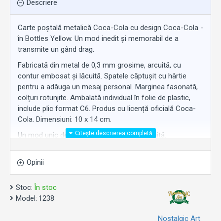
Descriere
Carte poștală metalică Coca-Cola cu design Coca-Cola -
în Bottles Yellow. Un mod inedit și memorabil de a
transmite un gând drag.
Fabricată din metal de 0,3 mm grosime, arcuită, cu
contur embosat și lăcuită. Spatele căptușit cu hârtie
pentru a adăuga un mesaj personal. Marginea fasonată,
colțuri rotunjite. Ambalată individual în folie de plastic,
include plic format C6. Produs cu licență oficială Coca-
Cola. Dimensiuni: 10 x 14 cm.
Un mod unic de a înlocui o felicitare obișnuită.
Rămâne ca obiect de colecție după ce mesajul a fost
transmis. Un cadou original pentru orice fan Coca-Cola.
Opinii
Stoc:
În stoc
Model:
1238
Nostalgic Art