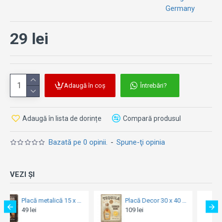
Germany
29 lei
Adaugă în coș
Întrebări?
Adaugă în lista de dorințe
Compară produsul
Bazată pe 0 opinii.
-
Spune-ţi opinia
VEZI ȘI
Placă Decor 30 x 40 - Tequila Served Here - Tequila Servita Aici
Placă metalică 30 x 40 - John Deere Model Chart - Diagrama cu Modele
109 lei
109 lei
109 