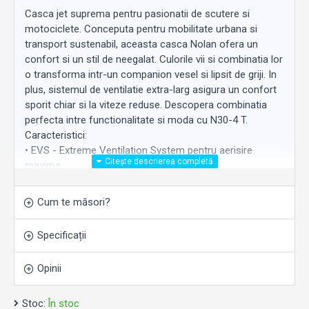
Casca jet suprema pentru pasionatii de scutere si
motociclete. Conceputa pentru mobilitate urbana si
transport sustenabil, aceasta casca Nolan ofera un
confort si un stil de neegalat. Culorile vii si combinatia lor
o transforma intr-un companion vesel si lipsit de griji. In
plus, sistemul de ventilatie extra-larg asigura un confort
sporit chiar si la viteze reduse. Descopera combinatia
perfecta intre functionalitate si moda cu N30-4 T.
Caracteristici:
• EVS - Extreme Ventilation System pentru aerisire
maxima
• Viziera ultra-larga cu strat anti-zgarieturi
• Interior „Clima Comfort” detasabil, din material ecologic
Cum te măsori?
• Captuseala cu structura din plasa
• Protectie pentru barbie evoluata pentru confort si
Specificații
utilizare practica
• Inel metalic pentru utilizare cu sisteme de blocare a
Opinii
castii
Specificatii:
• Omologare: J
Stoc:
În stoc