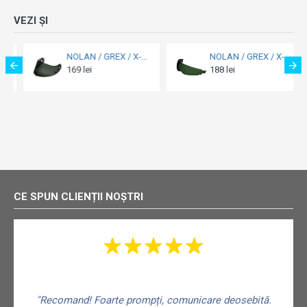
VEZI ȘI
NOLAN / GREX / X-LITE - Vizieră Dark GREEN - G10II/G10/RF1/J1000
NOLAN / GREX / X-LITE - Ochelari de soare, VPS-10S XXS-XS-S-M-L Dark GREEN SR - FR - SMALL - N104/EVO/ABSOLUTE
169 lei
188 lei
CE SPUN CLIENȚII NOȘTRI
"Recomand! Foarte prompți, comunicare deosebită.