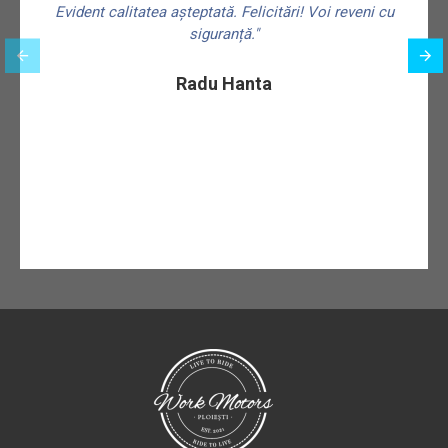
Evident calitatea așteptată. Felicitări! Voi reveni cu
siguranță."
f
Radu Hanta