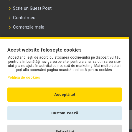
Scrie un Guest Post
Contul meu
Comenzile mele
PLAYLIST-UL WORK MOTORS PE SPOTIFY
Acest website folosește cookies
Acceptând, ești de acord cu stocarea cookie-urilor pe dispozitivul tău,
pentru a îmbunătăți navigarea pe site, pentru a analiza utilizarea site-
ului și a ne ajuta în activitatea noastră de marketing. Mai multe detalii
poți afla accesând pagina noastră dedicată pentru cookies.
Politica de cookies
Acceptă tot
Customizează
Copyright © WORK Motors
Refuză tot