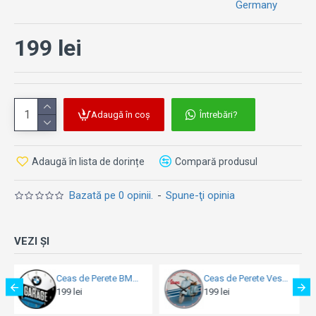
Germany
199 lei
Adaugă în coș
Întrebări?
Adaugă în lista de dorințe
Compară produsul
Bazată pe 0 opinii.
-
Spune-ţi opinia
VEZI ȘI
Ceas de Perete Vespa - Iconic
Ceas de Perete Ford Mustang - 1969 Mach 1 Blue 31 Cm
199 lei
199 lei