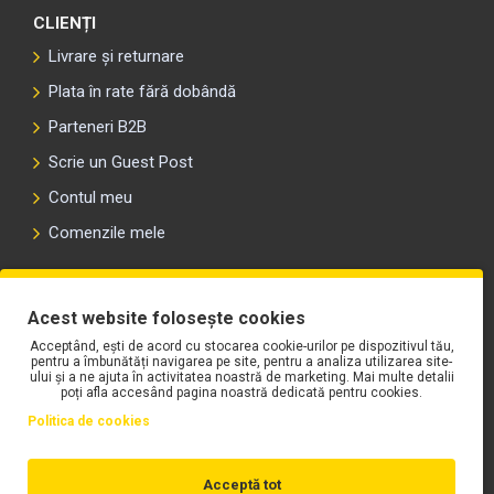
CLIENȚI
Livrare și returnare
Plata în rate fără dobândă
Parteneri B2B
Scrie un Guest Post
Contul meu
Comenzile mele
PLAYLIST-UL WORK MOTORS PE SPOTIFY
Acest website folosește cookies
Acceptând, ești de acord cu stocarea cookie-urilor pe dispozitivul tău,
pentru a îmbunătăți navigarea pe site, pentru a analiza utilizarea site-
ului și a ne ajuta în activitatea noastră de marketing. Mai multe detalii
poți afla accesând pagina noastră dedicată pentru cookies.
Politica de cookies
Acceptă tot