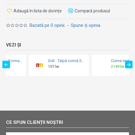
Adaugă în lista de dorințe
Compară produsul
Bazată pe 0 opinii.
-
Spune-ţi opinia
VEZI ȘI
Sidi - Talpă cizmă Supermoto SRS
Cizme moto MX/Enduro - Sidi Crossair Black Black 24
157 lei
2149 lei
2522 lei
CE SPUN CLIENȚII NOȘTRI