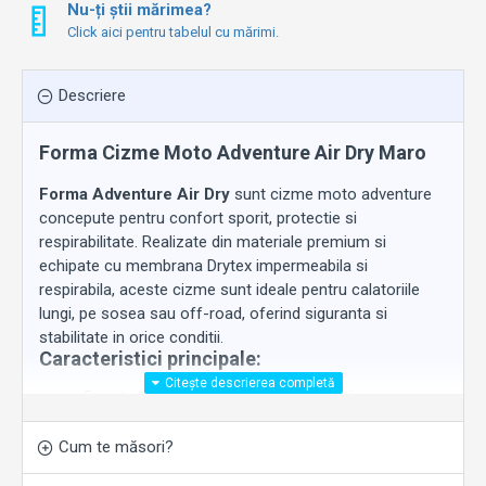
Nu-ți știi mărimea?
Click aici pentru tabelul cu mărimi.
Descriere
Forma Cizme Moto Adventure Air Dry Maro
Forma Adventure Air Dry
sunt cizme moto adventure
concepute pentru confort sporit, protectie si
respirabilitate. Realizate din materiale premium si
echipate cu membrana Drytex impermeabila si
respirabila, aceste cizme sunt ideale pentru calatoriile
lungi, pe sosea sau off-road, oferind siguranta si
stabilitate in orice conditii.
Caracteristici principale:
Constructie din piele de calitate superioara cu
finisaj maro
Membrana Drytex – impermeabila si respirabila
Cum te măsori?
Protectii pentru glezna, tibie si calcai