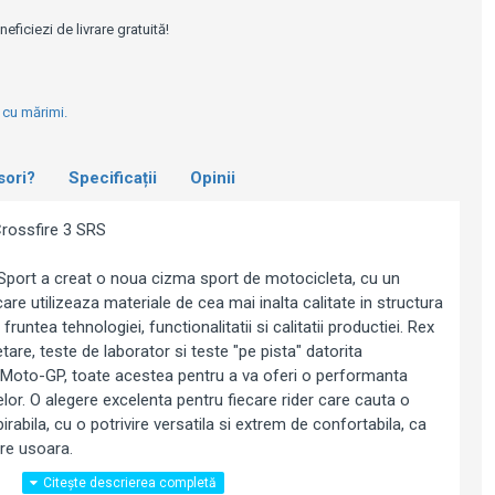
e
ficiezi de livrare gratuită!
l cu mărimi.
sori?
Specificații
Opinii
rossfire 3 SRS
 Sport a creat o noua cizma sport de motocicleta, cu un
are utilizeaza materiale de cea mai inalta calitate in structura
runtea tehnologiei, functionalitatii si calitatii productiei. Rex
tare, teste de laborator si teste "pe pista" datorita
din Moto-GP, toate acestea pentru a va oferi o performanta
elor. O alegere excelenta pentru fiecare rider care cauta o
rabila, cu o potrivire versatila si extrem de confortabila, ca
re usoara.