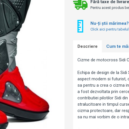
Fără taxe de livrar
Pentru acest produs bene
Nu-ți știi mărimea?
Click aici pentru tabelu
Descriere
Cum te mă
Cizme de motocross Sidi C
Echipa de design de la Sidi
aspect modern si futurist, c
sa pentru a crea o cizma in f
a fost dezvoltata prin cerce
contributiei pilotilor Sidi 
stralucitoare in timpul curs
cizma protectoare, dar respi
sa nu mai vorbim de o intra