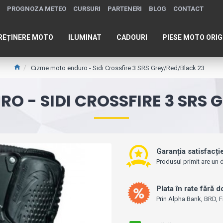
PROGNOZA METEO
CURSURI
PARTENERI
BLOG
CONTACT
REȚINERE MOTO
ILUMINAT
CADOURI
PIESE MOTO ORIG
Cizme moto enduro - Sidi Crossfire 3 SRS Grey/Red/Black 23
O - SIDI CROSSFIRE 3 SRS 
Garanția satisfacți
Produsul primit are un d
Plata în rate fără 
Prin Alpha Bank, BRD, F