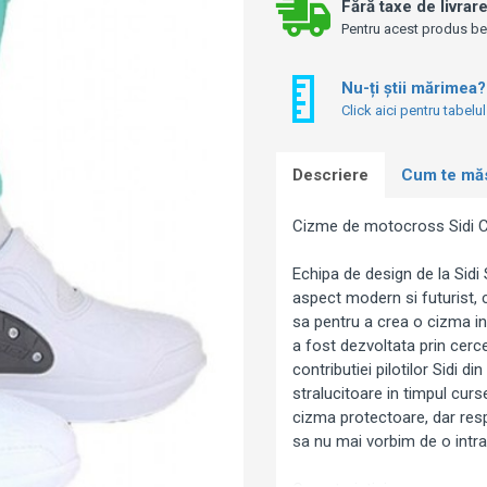
Fără taxe de livrar
Pentru acest produs bene
Nu-ți știi mărimea?
Click aici pentru tabelu
Descriere
Cum te mă
Cizme de motocross Sidi C
Echipa de design de la Sidi
aspect modern si futurist, c
sa pentru a crea o cizma in f
a fost dezvoltata prin cerce
contributiei pilotilor Sidi 
stralucitoare in timpul curs
cizma protectoare, dar respi
sa nu mai vorbim de o intra