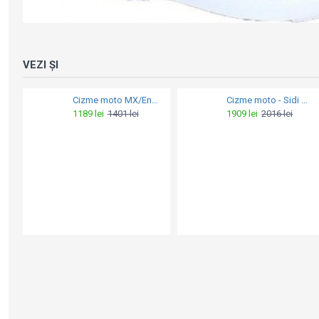
VEZI ȘI
Cizme moto touring - Sidi Adventure Taurus GTX Negru
Ghete moto - Sidi Stryda Black
2159 lei
2569 lei
719 lei
841 lei