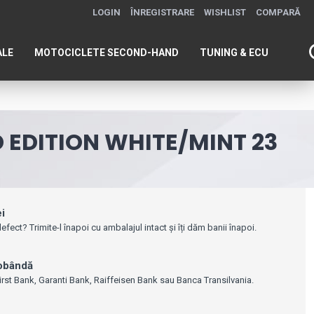
LOGIN
ÎNREGISTRARE
WISHLIST
COMPARĂ
ALE
MOTOCICLETE SECOND-HAND
TUNING & ECU
D EDITION WHITE/MINT 23
ei
efect? Trimite-l înapoi cu ambalajul intact și îți dăm banii înapoi.
dobândă
irst Bank, Garanti Bank, Raiffeisen Bank sau Banca Transilvania.