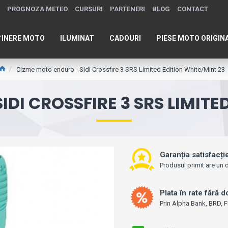
PROGNOZA METEO
CURSURI
PARTENERI
BLOG
CONTACT
ȚINERE MOTO
ILUMINAT
CADOURI
PIESE MOTO ORIGIN
Cizme moto enduro - Sidi Crossfire 3 SRS Limited Edition White/Mint 23
DI CROSSFIRE 3 SRS LIMITE
Garanția satisfacți
Produsul primit are un d
Plata în rate fără 
Prin Alpha Bank, BRD, F