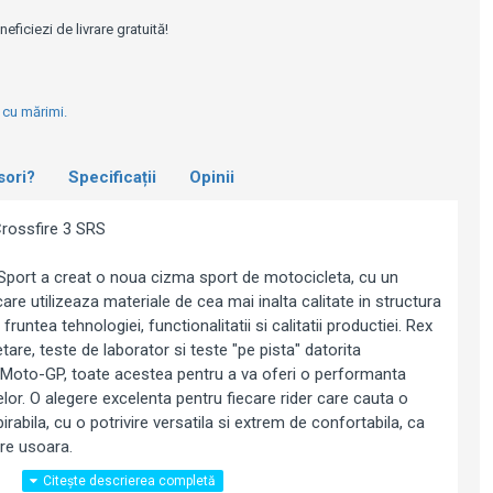
e
ficiezi de livrare gratuită!
l cu mărimi.
sori?
Specificații
Opinii
rossfire 3 SRS
 Sport a creat o noua cizma sport de motocicleta, cu un
are utilizeaza materiale de cea mai inalta calitate in structura
runtea tehnologiei, functionalitatii si calitatii productiei. Rex
tare, teste de laborator si teste "pe pista" datorita
din Moto-GP, toate acestea pentru a va oferi o performanta
elor. O alegere excelenta pentru fiecare rider care cauta o
rabila, cu o potrivire versatila si extrem de confortabila, ca
re usoara.