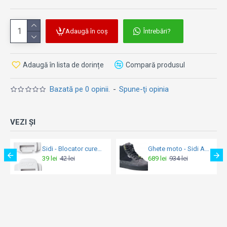
Adaugă în coș
Întrebări?
Adaugă în lista de dorințe
Compară produsul
Bazată pe 0 opinii.
-
Spune-ţi opinia
VEZI ȘI
Sidi - Blocator curea pentru Crossfire alb (29 / 113)
Ghete moto - Sidi ARX Full Black
39 lei
42 lei
689 lei
934 lei