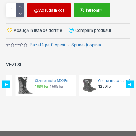
top
Adaugă în coș
Întrebări?
Adaugă în lista de dorințe
Compară produsul
Bazată pe 0 opinii.
-
Spune-ţi opinia
VEZI ȘI
Cizme moto MX/Enduro - Sidi Crossair Grey/Black 2024
Cizme moto damă Alpinestars Stella SMX-6 V2 Black/Fuchsia/White
1939 lei
1695 lei
1259 lei