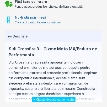
Fără taxe de livrare
Pentru acest produs beneficiezi de livrare gratuită!
Nu-ți știi mărimea?
Click aici pentru tabelul cu mărimi.
Descriere
Sidi Crossfire 3 – Cizme Moto MX/Enduro de
Performanta
Sidi Crossfire 3 reprezinta apogeul tehnologiei in
domeniul cizmelor de motocross, concepute pentru
performanta extrema si protectie profesionala. Inspirate
din competitiile internationale, aceste cizme sunt
alegerea preferata a riderilor care vor maximum de
siguranta, sustinere si libertate de miscare. Constructia
cu talpa cusuta asigura durabilitate superioara si
posibilitatea de inlocuire, in timp ce Dual Flex System si
Hyper Extension Block ofera mobilitate controlata si