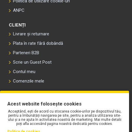
Politica de utilizare cookie-uri
ANPC
CLIENȚI
Livrare și returnare
Plata în rate fără dobândă
Parteneri B2B
Scrie un Guest Post
Contul meu
Comenzile mele
PLAYLIST-UL WORK MOTORS PE SPOTIFY
Acest website folosește cookies
Acceptând, ești de acord cu stocarea cookie-urilor pe dispozitivul tău,
pentru a îmbunătăți navigarea pe site, pentru a analiza utilizarea site-
ului și a ne ajuta în activitatea noastră de marketing. Mai multe detalii
poți afla accesând pagina noastră dedicată pentru cookies.
Politica de cookies