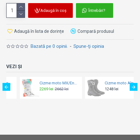
oferind în același timp protecție
Specificații:
Adaugă în coș
Întrebări?
Cizme de protecție pentru motocicliști
conforme
EN 13634:2017
Adaugă în lista de dorințe
Compară produsul
Protecție pentru tibie
: protejează partea
inferioară a piciorului de impacturi
Bazată pe 0 opinii.
-
Spune-ţi opinia
Protecție pentru gambă
: cu inserții antiderapante
și rezistente la căldură
VEZI ȘI
Cizme moto MX/Enduro - Sidi Crossfire 3 SRS White/Fluo Mint/Fluo Coral
Cizme moto Alpinestars SMX-S Black/Black
2269 lei
2662 lei
1248 lei