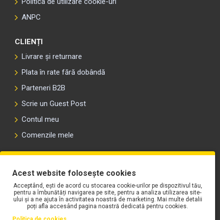
Politica de utilizare cookie-uri
ANPC
CLIENȚI
Livrare și returnare
Plata în rate fără dobândă
Parteneri B2B
Scrie un Guest Post
Contul meu
Comenzile mele
PLAYLIST-UL WORK MOTORS PE SPOTIFY
Acest website folosește cookies
Acceptând, ești de acord cu stocarea cookie-urilor pe dispozitivul tău,
pentru a îmbunătăți navigarea pe site, pentru a analiza utilizarea site-
ului și a ne ajuta în activitatea noastră de marketing. Mai multe detalii
poți afla accesând pagina noastră dedicată pentru cookies.
Politica de cookies