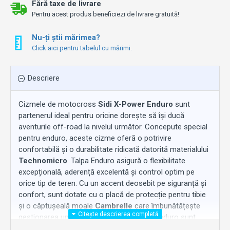
Fără taxe de livrare
Pentru acest produs beneficiezi de livrare gratuită!
Nu-ți știi mărimea?
Click aici pentru tabelul cu mărimi.
Descriere
Cizmele de motocross
Sidi X-Power Enduro
sunt
partenerul ideal pentru oricine dorește să își ducă
aventurile off-road la nivelul următor. Concepute special
pentru enduro, aceste cizme oferă o potrivire
confortabilă și o durabilitate ridicată datorită materialului
Technomicro
. Talpa Enduro asigură o flexibilitate
excepțională, aderență excelentă și control optim pe
orice tip de teren. Cu un accent deosebit pe siguranță și
confort, sunt dotate cu o placă de protecție pentru tibie
și o căptușeală moale
Cambrelle
care îmbunătățește
gestionarea umidității. Cizmele X-Power Enduro sunt
alegerea ideală pentru motocicliștii care caută atât