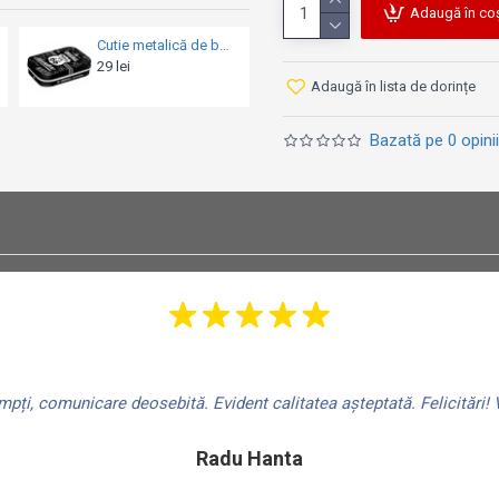
Adaugă în co
Cutie metalică de buzunar - Route 66 The Original Adventure - Soseaua 66 Aventura Originală
Cutie metalică de buzunar - Vespa Iconic Since 1946
 lei
29 lei
29 le
Adaugă în lista de dorințe
Bazată pe 0 opinii
ți, comunicare deosebită. Evident calitatea așteptată. Felicitări! V
Radu Hanta