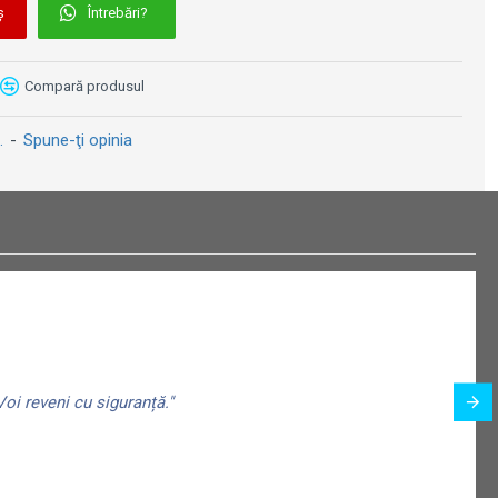
ș
Întrebări?
Cutie metalică de buzunar - Triumph Logo Argintiu
Cutie metalică de buzunar - Gin Tonic
i
29 lei
29 lei
Compară produsul
.
-
Spune-ţi opinia
oi reveni cu siguranță."