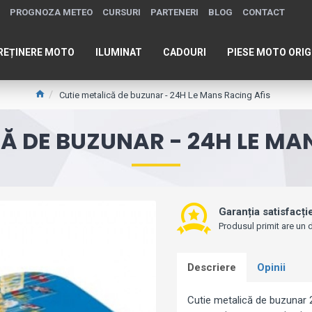
PROGNOZA METEO
CURSURI
PARTENERI
BLOG
CONTACT
REȚINERE MOTO
ILUMINAT
CADOURI
PIESE MOTO ORIG
Cutie metalică de buzunar - 24H Le Mans Racing Afis
Ă DE BUZUNAR - 24H LE MA
Garanția satisfacți
Produsul primit are un d
Descriere
Opinii
Cutie metalică de buzunar