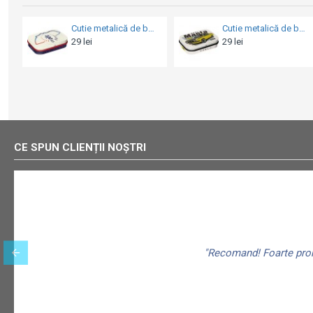
Cutie metalică de buzunar - 24H Le Mans Circuit 100 Ans - 100 de Ani
Cutie metalică de buzunar - Opel - Manta Gt/E
29 lei
29 lei
29
CE SPUN CLIENȚII NOȘTRI
"Recomand! Foarte promp