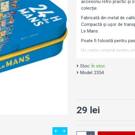
accesoriu retro practic și st
colecție.
Fabricată din metal de calita
Compactă și ușor de transp
Le Mans.
Poate fi folosită pentru past
Un cadou original pentru o
Stoc:
În stoc
Model:
2354
29 lei