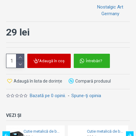
Nostalgic Art
Germany
29 lei
Adaugă în coș
Întrebări?
Adaugă în lista de dorințe
Compară produsul
Bazată pe 0 opinii.
-
Spune-ţi opinia
VEZI ȘI
Cutie metalică de buzunar - Vespa - Riders Only - Doar pentru Soferi de Vespa
Cutie metalică de buzunar - XL Mercedes-Benz Logo Negru și Argintiu