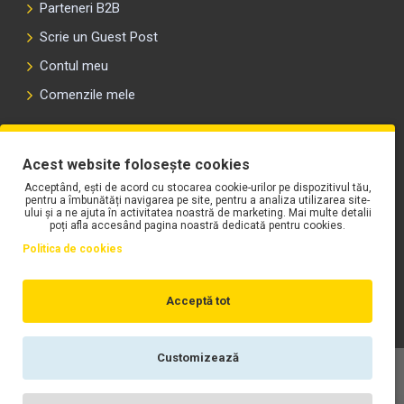
Parteneri B2B
Scrie un Guest Post
Contul meu
Comenzile mele
PLAYLIST-UL WORK MOTORS PE SPOTIFY
Acest website folosește cookies
Acceptând, ești de acord cu stocarea cookie-urilor pe dispozitivul tău,
pentru a îmbunătăți navigarea pe site, pentru a analiza utilizarea site-
ului și a ne ajuta în activitatea noastră de marketing. Mai multe detalii
poți afla accesând pagina noastră dedicată pentru cookies.
Politica de cookies
Acceptă tot
Customizează
Copyright © WORK Motors