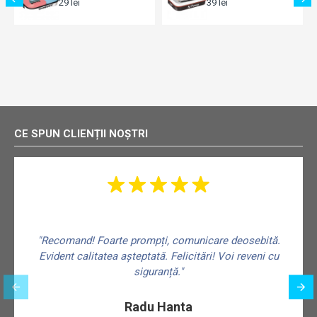
39 lei
29 lei
CE SPUN CLIENȚII NOȘTRI
"Recomand! Foarte prompți, comunicare deosebită.
Evident calitatea așteptată. Felicitări! Voi reveni cu
siguranță."
f
Radu Hanta