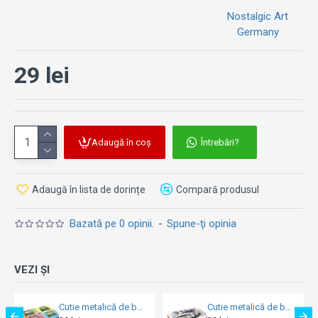
Nostalgic Art
Germany
29 lei
Adaugă în coș
Întrebări?
Adaugă în lista de dorințe
Compară produsul
Bazată pe 0 opinii.
-
Spune-ţi opinia
VEZI ȘI
Cutie metalică de buzunar - XL BMW Motorsport M Power E30
Cutie metalică de buzunar - Harley-Davidson - Metal Eagle