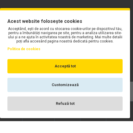
PLAYLIST-UL WORK MOTORS PE SPOTIFY
Acest website folosește cookies
Acceptând, ești de acord cu stocarea cookie-urilor pe dispozitivul tău,
pentru a îmbunătăți navigarea pe site, pentru a analiza utilizarea site-
ului și a ne ajuta în activitatea noastră de marketing. Mai multe detalii
poți afla accesând pagina noastră dedicată pentru cookies.
Politica de cookies
Acceptă tot
Customizează
Copyright © WORK Motors
Refuză tot
Înregistrare
Wishlist
Contact
Scrie-ne
Login