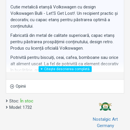
Cutie metalică etanșă Volkswagen cu design
Volkswagen Bulli - Let'S Get Lost!. Un recipient practic și
decorativ, cu capac etanș pentru păstrarea optimă a
conținutului.
Fabricată din metal de calitate superioară, capac etanș
pentru păstrarea prospățimii conținutului, design retro.
Produs cu licență oficială Volkswagen.
Potrivită pentru biscuiți, ceai, cafea, bomboane sau orice
alt aliment uscat. La fel de potrivită ca element decorativ
în bucătărie, garaj sau birou.
Un cadou original pentru orice fan Volkswagen.
Opinii
Stoc:
În stoc
Model:
1732
Nostalgic Art
Germany