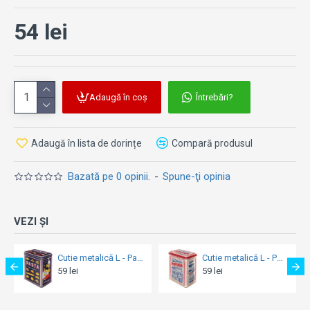
54 lei
Adaugă în coș
Întrebări?
Adaugă în lista de dorințe
Compară produsul
Bazată pe 0 opinii.
-
Spune-ţi opinia
VEZI ȘI
lică L - Pasta Variety
Cutie metalică L - Popcorn - Floricele
Cutie metalică etanșă - Coffee Collage - Colaj de Cafele
59 lei
54 lei