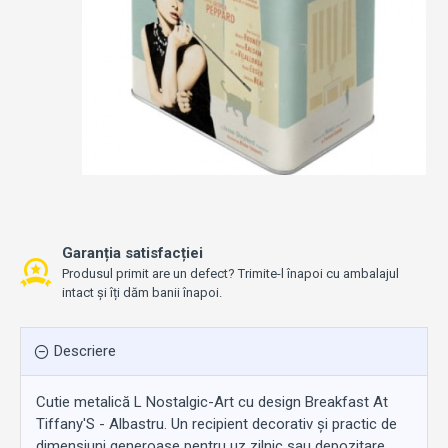
Garanția satisfacției
Produsul primit are un defect? Trimite-l înapoi cu ambalajul
intact și îți dăm banii înapoi.
Descriere
Cutie metalică L Nostalgic-Art cu design Breakfast At
Tiffany'S - Albastru. Un recipient decorativ și practic de
dimensiuni generoase pentru uz zilnic sau depozitare.