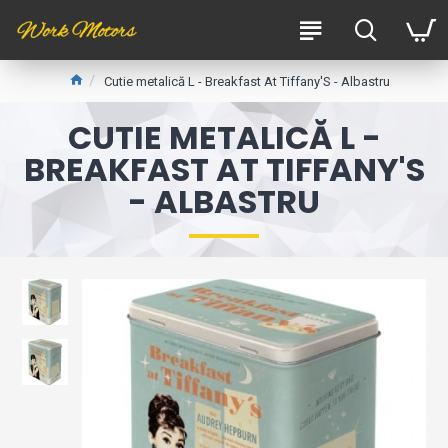
Cutie metalică L - Breakfast At Tiffany'S - Albastru
CUTIE METALICĂ L -
BREAKFAST AT TIFFANY'S
- ALBASTRU