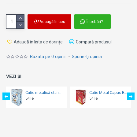
Adaugă în coș
Întrebări?
Adaugă în lista de dorințe
Compară produsul
Bazată pe 0 opinii.
-
Spune-ţi opinia
VEZI ȘI
Cutie metalică etanșă - Classic Tea - Ceai Clasic
Cutie Metal Capac Etans L Hot Coffee Now - Cafea Fierbinte Chiar Acum
Cutie metalică L - Coffee First - Mai Intai Cafeaua
54 lei
59 lei