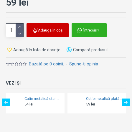
59 lei
Adaugă în coș
Întrebări?
Adaugă în lista de dorințe
Compară produsul
Bazată pe 0 opinii.
-
Spune-ţi opinia
VEZI ȘI
Cutie metalică etanșă - Every Bite You Take Dog Treats - Pana la Ultima Inghititura
Cutie metalică plată - Tea ; Cookies Together - Biscuiti și Ceai
54 lei
59 lei