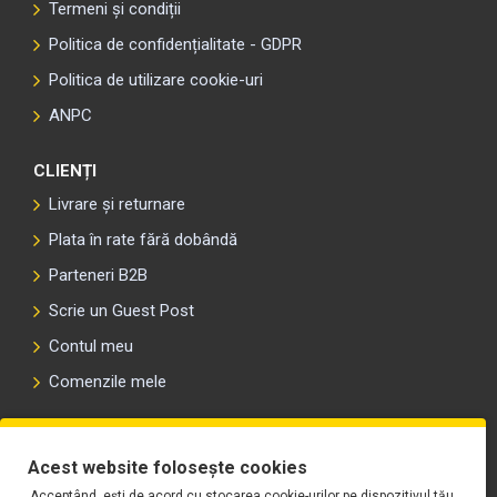
Termeni și condiții
Politica de confidențialitate - GDPR
Politica de utilizare cookie-uri
ANPC
CLIENȚI
Livrare și returnare
Plata în rate fără dobândă
Parteneri B2B
Scrie un Guest Post
Contul meu
Comenzile mele
PLAYLIST-UL WORK MOTORS PE SPOTIFY
Acest website folosește cookies
Acceptând, ești de acord cu stocarea cookie-urilor pe dispozitivul tău,