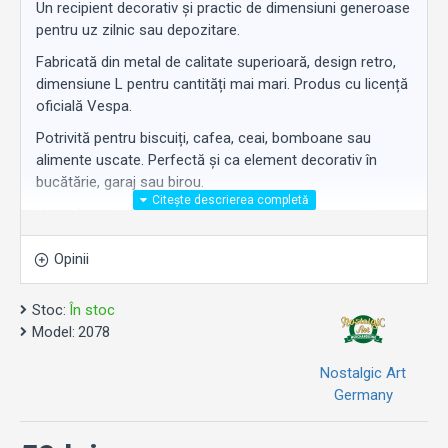
Un recipient decorativ și practic de dimensiuni generoase
pentru uz zilnic sau depozitare.
Fabricată din metal de calitate superioară, design retro,
dimensiune L pentru cantități mai mari. Produs cu licență
oficială Vespa.
Potrivită pentru biscuiți, cafea, ceai, bomboane sau
alimente uscate. Perfectă și ca element decorativ în
bucătărie, garaj sau birou.
Un cadou original pentru orice pasionat de motociclete
Vespa.
Opinii
Stoc:
În stoc
Model:
2078
Nostalgic Art
Germany