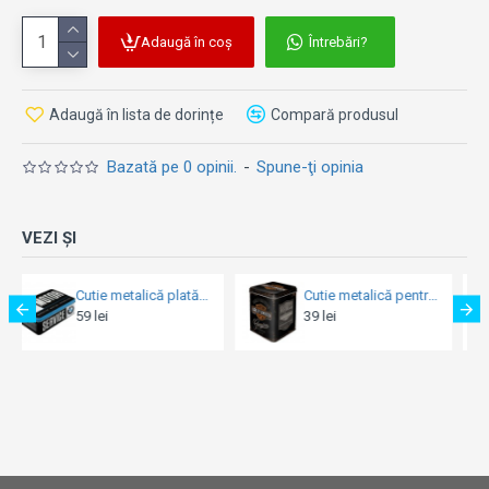
Adaugă în coș
Întrebări?
Adaugă în lista de dorințe
Compară produsul
Bazată pe 0 opinii.
-
Spune-ţi opinia
VEZI ȘI
Cutie metalică pentru ceai Harley-Davidson - Logo Autentic
Cutie metalică etanșă - Every Bite You Take Dog Treats - Pana la Ultima Inghititura
39 lei
54 lei