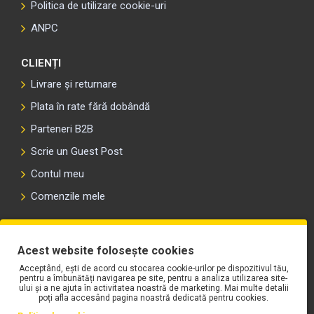
Politica de utilizare cookie-uri
ANPC
CLIENȚI
Livrare și returnare
Plata în rate fără dobândă
Parteneri B2B
Scrie un Guest Post
Contul meu
Comenzile mele
PLAYLIST-UL WORK MOTORS PE SPOTIFY
Acest website folosește cookies
Acceptând, ești de acord cu stocarea cookie-urilor pe dispozitivul tău,
pentru a îmbunătăți navigarea pe site, pentru a analiza utilizarea site-
ului și a ne ajuta în activitatea noastră de marketing. Mai multe detalii
poți afla accesând pagina noastră dedicată pentru cookies.