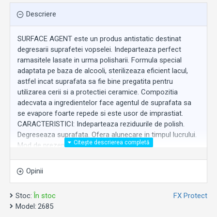
Descriere
SURFACE AGENT este un produs antistatic destinat
degresarii suprafetei vopselei. Indeparteaza perfect
ramasitele lasate in urma polisharii. Formula special
adaptata pe baza de alcooli, sterilizeaza eficient lacul,
astfel incat suprafata sa fie bine pregatita pentru
utilizarea cerii si a protectiei ceramice. Compozitia
adecvata a ingredientelor face agentul de suprafata sa
se evapore foarte repede si este usor de imprastiat.
CARACTERISTICI: Indeparteaza reziduurile de polish.
Degreseaza suprafata. Ofera alunecare in timpul lucrului.
Mod de prezentare: 1 bucata 5L
Opinii
Stoc:
În stoc
FX Protect
Model:
2685