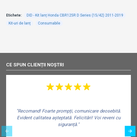
Etichete:
DID - Kit lanț Honda CBR125R D Series (15/42) 2011-2019
Kit-uri de lanț
Consumabile
CE SPUN CLIENȚII NOȘTRI
"Recomand! Foarte prompți, comunicare deosebită.
Evident calitatea așteptată. Felicitări! Voi reveni cu
siguranță."
f