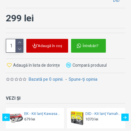
DID
299 lei
Adaugă în coș
Întrebări?
Adaugă în lista de dorințe
Compară produsul
Bazată pe 0 opinii.
-
Spune-ţi opinia
VEZI ȘI
EK - Kit lanț Kawasaki ZX-6R 600 Ninja (2007-2017)
DID - Kit lanț Yamaha YZF1000 / FZR1000 Exup '89
1070 lei
704 lei