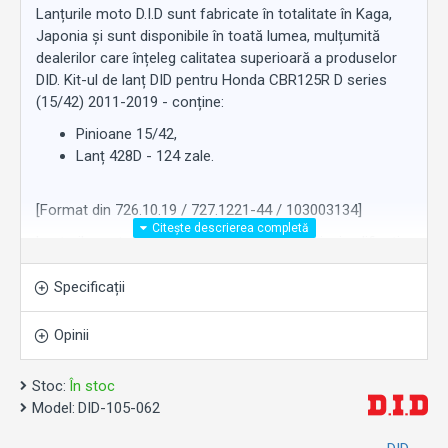
Lanțurile moto D.I.D sunt fabricate în totalitate în Kaga,
Japonia și sunt disponibile în toată lumea, mulțumită
dealerilor care înțeleg calitatea superioară a produselor
DID. Kit-ul de lanț DID pentru Honda CBR125R D series
(15/42) 2011-2019 - conține:
Pinioane 15/42,
Lanț 428D - 124 zale.
[Format din 726.10.19 / 727.1221-44 / 103003134]
Lanțurile moto D.I.D sunt realizate de tehnicieni calificați,
cu un singur obiectiv: Perfecțiunea. Astfel încât să poată
oferi performanțe remarcabile. De-a lungul timpului,
Specificații
importanța acordată calității a făcut din D.I.D furnizorul
de piese originale numărul 1 în lume pentru producătorii
Opinii
de motociclete japonezi și europeni.
Stoc:
În stoc
Model:
DID-105-062
Notă: Imaginea este cu titlu de prezentare.