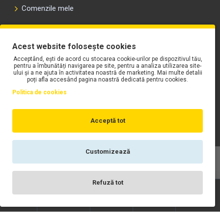
Comenzile mele
PLAYLIST-UL WORK MOTORS PE SPOTIFY
Acest website folosește cookies
Acceptând, ești de acord cu stocarea cookie-urilor pe dispozitivul tău,
pentru a îmbunătăți navigarea pe site, pentru a analiza utilizarea site-
ului și a ne ajuta în activitatea noastră de marketing. Mai multe detalii
poți afla accesând pagina noastră dedicată pentru cookies.
Politica de cookies
Acceptă tot
Customizează
Copyright © WORK Motors
Refuză tot
Înregistrare
Wishlist
Contact
Scrie-ne
Login