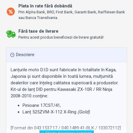
Plata în rate fără dobândă
Prin Alpha Bank, BRD, First Bank, Garanti Bank, Raiffeisen Bank
sau Banca Transilvania.
Fără taxe de livrare
Pentru acest produs beneficiezi de livrare gratuită!
Descriere
Lanțurile moto D.I.D sunt fabricate în totalitate în Kaga,
Japonia și sunt disponibile în toată lumea, mulțumită
dealerilor care înțeleg calitatea superioară a produselor.
Kit-ul de lanț DID pentru Kawasaki ZX-10R / RR Ninja
2008-2010 conține:
Pinioane 17CST/41,
Lanț 525ZVM-X-112 X-Ring
(Gold)
.
[Format din 043.1537:17 / 040.1489:41-BLK / 103072112]