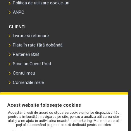
Politica de utilizare cookie-uri
ANPC
CLIENȚI
Livrare și returnare
Plata în rate fără dobândă
Parteneri B2B
Scrie un Guest Post
Contul meu
Comenzile mele
PLAYLIST-UL WORK MOTORS PE SPOTIFY
Acest website folosește cookies
Acceptând, ești de acord cu stocarea cookie-urilor pe dispozitivul tău,
pentru a îmbunătăți navigarea pe site, pentru a analiza utilizarea site-
ului și a ne ajuta în activitatea noastră de marketing. Mai multe detalii
poți afla accesând pagina noastră dedicată pentru cookies.