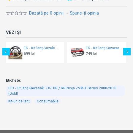
Bazată pe 0 opinii.
-
Spune-ţi opinia
VEZI ȘI
EK - Kit lanț Suzuki DL1000 V-Strom 2002-2010
EK - Kit lanț Kawasaki ZX-10R / RR Ninja (2011-2015)
DID - Kit lanț Suzuki GSX-R 750 ZVM-X Series 2000-2003 (lanț Gold)
749 lei
990 lei
Etichete:
DID - Kit lanț Kawasaki ZX-10R / RR Ninja ZVM-X Series 2008-2010
(Gold)
Kit-uri de lanț
Consumabile