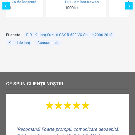
DID - Kit lanț Kawasaki ZX-10R / RR Ninja ZVM-X Series 2004-2005 (Gold)
DID - Kit lanț Yamaha FZ6 / Fazer ZVM-X Series 2004-2009 (lanț Gold)
1000 lei
1290 lei
Etichete:
DID - Kit lanț Suzuki GSX-R 600 VX Series 2006-2010
Kit-uri de lanț
Consumabile
CE SPUN CLIENȚII NOȘTRI
"Recomand! Foarte prompți, comunicare deosebită.