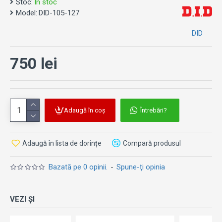
Stoc:
În stoc
Model:
DID-105-127
Notă: Imaginea este cu titlu de prezentare.
DID
750 lei
Adaugă în coș
Întrebări?
Adaugă în lista de dorințe
Compară produsul
Bazată pe 0 opinii.
-
Spune-ţi opinia
VEZI ȘI