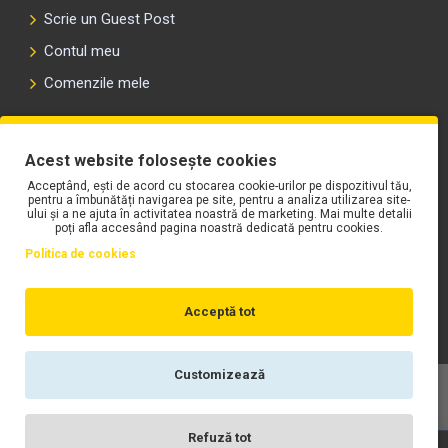
Scrie un Guest Post
Contul meu
Comenzile mele
PLAYLIST-UL WORK MOTORS PE SPOTIFY
Acest website folosește cookies
Acceptând, ești de acord cu stocarea cookie-urilor pe dispozitivul tău,
pentru a îmbunătăți navigarea pe site, pentru a analiza utilizarea site-
ului și a ne ajuta în activitatea noastră de marketing. Mai multe detalii
poți afla accesând pagina noastră dedicată pentru cookies.
Politica de cookies
Acceptă tot
Customizează
Copyright © WORK Motors
Refuză tot