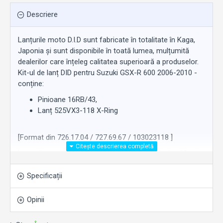
Descriere
Lanțurile moto D.I.D sunt fabricate în totalitate în Kaga,
Japonia și sunt disponibile în toată lumea, mulțumită
dealerilor care înțeleg calitatea superioară a produselor.
Kit-ul de lanț DID pentru Suzuki GSX-R 600 2006-2010 -
conține:
Pinioane 16RB/43,
Lanț 525VX3-118 X-Ring
[Format din 726.17.04 / 727.69.67 / 103023118 ]
Lanțurile moto D.I.D sunt realizate de tehnicieni calificați,
cu un singur obiectiv: Perfecțiunea. Astfel încât să poată
oferi performanțe remarcabile. De-a lungul timpului,
Specificații
importanța acordată calității a făcut din D.I.D furnizorul
de piese originale numărul 1 în lume pentru producătorii
Opinii
de motociclete japonezi și europeni.